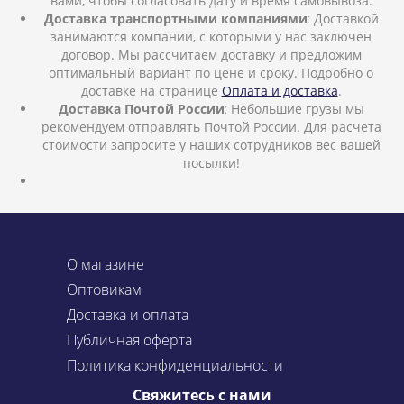
вами, чтобы согласовать дату и время самовывоза.
Доставка транспортными компаниями
:
Доставкой
занимаются компании, с которыми у нас заключен
договор. Мы рассчитаем доставку и предложим
оптимальный вариант по цене и сроку. Подробно о
доставке на странице
Оплата и доставка
.
Доставка Почтой России
:
Небольшие грузы мы
рекомендуем отправлять Почтой России. Для расчета
стоимости запросите у наших сотрудников вес вашей
посылки!
О магазине
Оптовикам
Доставка и оплата
Публичная оферта
Политика конфиденциальности
Свяжитесь с нами