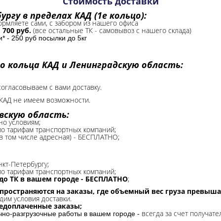
Стоимость доставки
ргу в пределах КАД (1е кольцо):
формляете сами, с забором из нашего офиса
-
700 руб.
(все остальные ТК - самовывоз с нашего склада)
 - 250 руб посылки до 5кг
о кольца КАД и Ленинградскую область:
согласовываем с вами доставку.
КАД не имеем возможности.​
вскую область:
но условиям;
 по тарифам транспортных компаний;
(в том числе адресная) - БЕСПЛАТНО;
нкт-Петербургу;
о тарифам транспортных компаний;
до ТК в вашем городе - БЕСПЛАТНО
;
спространяются на заказы, где объемный вес груза превыша
дим условия доставки.
редоплаченные заказы;
всегда за счет получате
очно-разгрузочные работы в вашем городе -