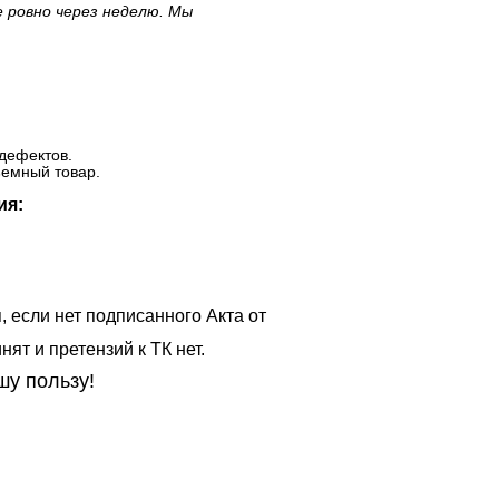
е ровно через неделю. Мы
дефектов.
ъемный товар.
ия:
, если нет подписанного Акта от
ят и претензий к ТК нет.
шу пользу!