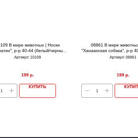
109 В мире животных | Носки
08861 В мире животных
атин", р-р 40-44 (белый/черный/
"Ханаанская собака", р-р 4
голубой)
собака)
Артикул:
10109
Артикул:
08861
199
р.
199
р.
КУПИТЬ
КУПИ