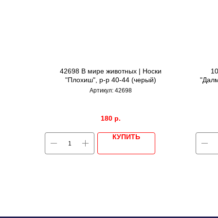
42698 В мире животных | Носки
10
"Плохиш", р-р 40-44 (черый)
"Далм
Артикул:
42698
180
р.
КУПИТЬ