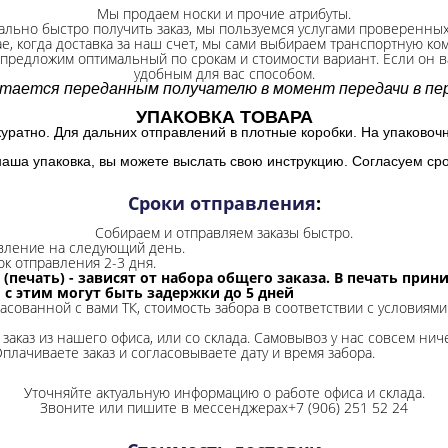
Мы продаем носки и прочие атрибуты.
ально быстро получить заказ, мы пользуемся услугами проверенны
ае, когда доставка за наш счет, мы сами выбираем транспортную ко
 предложим оптимальный по срокам и стоимости вариант. Если он ва
удобным для вас способом.
итается переданным получателю в момент передачи в пер
УПАКОВКА ТОВАРА
куратно. Для дальних отправлений в плотные коробки. На упаковоч
наша упаковка, вы можете выслать свою инструкцию. Согласуем сро
Сроки отправления
:
Собираем и отправляем заказы быстро.
авление на следующий день.
ок отправления 2-3 дня.
 (печать) - зависят от набора общего заказа. В печать при
и с этим могут быть задержки до 5 дней
ласованной с вами ТК, стоимость забора в соответствии с условиями
заказ из нашего офиса, или со склада.
Самовывоз у нас совсем ниче
Оплачиваете заказ и согласовываете дату и время забора.
Уточняйте актуальную информацию о работе офиса и склада.
Звоните или пишите в мессенджерах+7 (906) 251 52 24