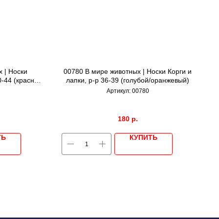
 | Носки
00780 В мире животных | Носки Корги и
0-44 (красная
лапки, р-р 36-39 (голубой/оранжевый)
Артикул:
00780
180
р.
ТЬ
КУПИТЬ