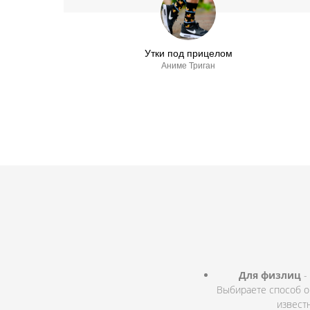
Утки под прицелом
Аниме Триган
Для физлиц
-
Выбираете способ о
извест