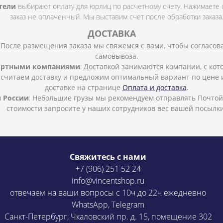
тели
выбирают оплату для юрлиц по расчетному счету. Нажимаете 
заказ не оплаченный. Мы выставим счет после обработки заказа
ДОСТАВКА
:
После размещения заказа мы свяжемся с вами, чтобы согласова
самовывоза.
портными компаниями
:
Доставкой занимаются компании, с кот
ссчитаем доставку и предложим оптимальный вариант по цене и
доставке на странице
Оплата и доставка
.
 России
:
Небольшие грузы мы рекомендуем отправлять Почтой 
стоимости запросите у наших сотрудников вес вашей посылки
Свяжитесь с нами
+7 (906) 251 52 24
info@vincentshop.ru
отвечаем на ваши вопросы с 10ч до 22ч ежедневно
WhatsApp, Telegram
Санкт-Петербург, Чкаловский пр. д. 15, помещение 302