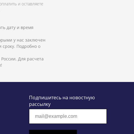
оплатить и оставляете
.
ть дату и время
орыми у нас заключен
 сроку. Подробно о
России. Для расчета
!
Подпишитесь на новостную
рассылку
mail@example.com