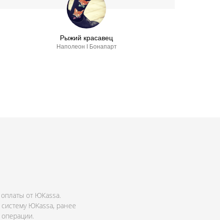
Рыжий красавец
Наполеон I Бонапарт
 оплаты от ЮКassa.
 систему ЮKassa, ранее
 операции.