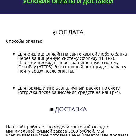
УСЛОВИЯ ОПЛАТЫ И ДОСТАВКИ
ОПЛАТА
💳
Способы оплаты:
Для физлиц:
Онлайн на сайте картой любого банка
через защищенную систему
OzonPay (HTTPS)
.
Платежи проходят через защищенную систему
OzonPay (HTTPS)
. Электронный чек придет на вашу
почту сразу после оплаты.
Для юрлиц и ИП:
Безналичный расчет по счету
(отгрузка после зачисления средств на наш р/с).
ДОСТАВКА
🚚
Наш сайт работает по модели
«оптовый склад»
с
минимальной суммой заказа
5000 рублей
. Мы
удерживаем чистые оптовые цены При этом мы продаем