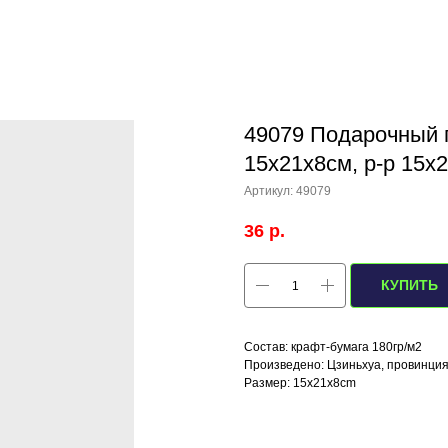
49079 Подарочный п
15х21х8см, р-р 15x
Артикул:
49079
36
р.
КУПИТЬ
Состав: крафт-бумага 180гр/м2
Произведено: Цзиньхуа, провинция
Размер: 15x21x8cm