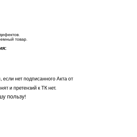
дефектов.
ъемный товар.
ия:
, если нет подписанного Акта от
ят и претензий к ТК нет.
шу пользу!