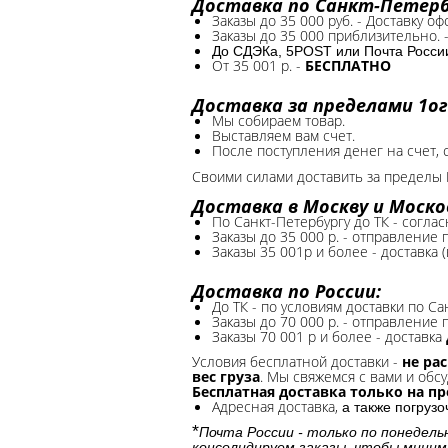
Доставка по Санкт-Петербу
Заказы до 35 000 руб. - Доставку о
Заказы до 35 000 приблизительно. 
До СДЭКа, 5POST или Почта России*
От 35 001 р. -
БЕСПЛАТНО
Доставка за пределами 1ог
Мы собираем товар.
Выставляем вам счет.
После поступления денег на счет, 
Своими силами доставить за пределы 
Доставка в Москву и Моско
По Санкт-Петербургу до ТК - соглас
Заказы до 35 000 р. - отправление
Заказы 35 001р и более - доставка 
Доставка по России:
До ТК - по условиям доставки по Са
Заказы до 70 000 р. -
отправление п
Заказы 70 001 р и более - доставка
Условия бесплатной доставки -
не ра
вес груза
. Мы свяжемся с вами и обсу
Бесплатная доставка только на п
Адресная доставка,
а также погруз
*
Почта России - только по понедель
консолидируем заказы, чтобы миним