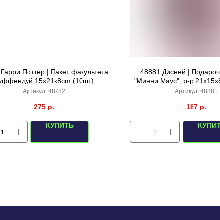
 Гарри Поттер | Пакет факультета
48881 Дисней | Подароч
уффендуй 15x21x8cm (10шт)
"Минни Маус", р-р 21x15x
Артикул:
48782
Артикул:
48881
275
р.
187
р.
КУПИТЬ
КУПИ