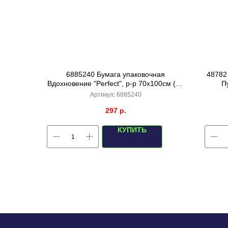
6885240 Бумага упаковочная
48782
Вдохновение "Perfect", р-р 70х100см (10
П
листов)
Артикул:
6885240
297
р.
КУПИТЬ