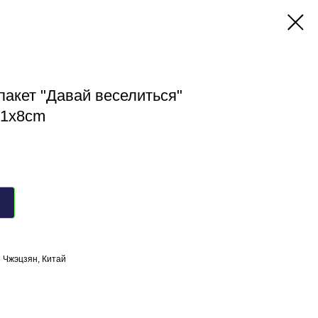
акет "Давай веселиться"
21x8cm
 Чжэцзян, Китай