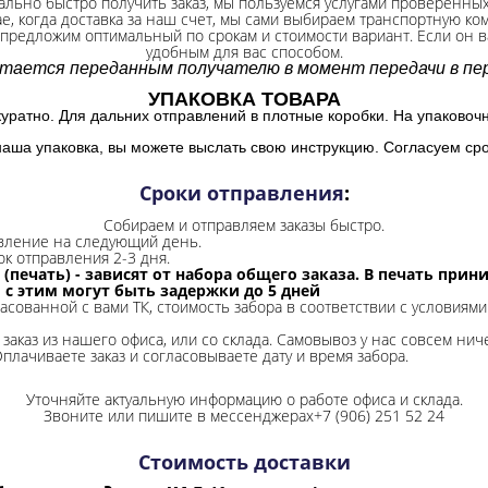
ально быстро получить заказ, мы пользуемся услугами проверенны
ае, когда доставка за наш счет, мы сами выбираем транспортную ко
 предложим оптимальный по срокам и стоимости вариант. Если он ва
удобным для вас способом.
итается переданным получателю в момент передачи в пер
УПАКОВКА ТОВАРА
куратно. Для дальних отправлений в плотные коробки. На упаковоч
наша упаковка, вы можете выслать свою инструкцию. Согласуем сро
Сроки отправления
:
Собираем и отправляем заказы быстро.
авление на следующий день.
ок отправления 2-3 дня.
 (печать) - зависят от набора общего заказа. В печать при
и с этим могут быть задержки до 5 дней
ласованной с вами ТК, стоимость забора в соответствии с условиями
заказ из нашего офиса, или со склада.
Самовывоз у нас совсем ниче
Оплачиваете заказ и согласовываете дату и время забора.
Уточняйте актуальную информацию о работе офиса и склада.
Звоните или пишите в мессенджерах+7 (906) 251 52 24
Стоимость доставки