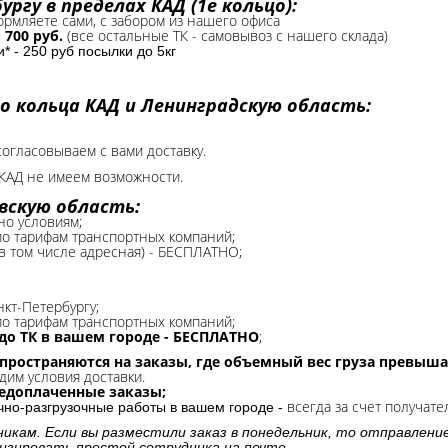
ргу в пределах КАД (1е кольцо):
формляете сами, с забором из нашего офиса
-
700 руб.
(все остальные ТК - самовывоз с нашего склада)
 - 250 руб посылки до 5кг
о кольца КАД и Ленинградскую область:
согласовываем с вами доставку.
КАД не имеем возможности.​
вскую область:
но условиям;
 по тарифам транспортных компаний;
(в том числе адресная) - БЕСПЛАТНО;
нкт-Петербургу;
о тарифам транспортных компаний;
до ТК в вашем городе - БЕСПЛАТНО
;
спространяются на заказы, где объемный вес груза превыша
дим условия доставки.
редоплаченные заказы;
всегда за счет получате
очно-разгрузочные работы в вашем городе -
никам. Если вы разместили заказ в понедельник, то отправлени
изировать простой сотрудника на почте.