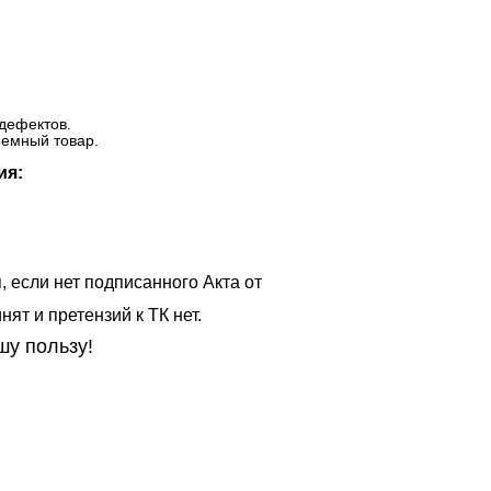
дефектов.
ъемный товар.
ия:
, если нет подписанного Акта от
ят и претензий к ТК нет.
шу пользу!