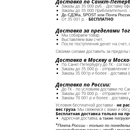
Доставка по Санкт-Петербу
Заказы до 35 000 руб. - Доставку о
Заказы до 35 000 приблизительно. 
До СДЭКа, 5POST или Почта России*
От 35 001 р. -
БЕСПЛАТНО
Доставка за пределами 1ог
Мы собираем товар.
Выставляем вам счет.
После поступления денег на счет, 
Своими силами доставить за пределы 
Доставка в Москву и Моско
По Санкт-Петербургу до ТК - соглас
Заказы до 35 000 р. - отправление
Заказы 35 001р и более - доставка 
Доставка по России:
До ТК - по условиям доставки по Са
Заказы до 70 000 р. -
отправление п
Заказы 70 001 р и более - доставка
Условия бесплатной доставки -
не ра
вес груза
. Мы свяжемся с вами и обсу
Бесплатная доставка только на п
Адресная доставка,
а также погруз
*
Почта России - только по понедель
консолидируем заказы, чтобы миним