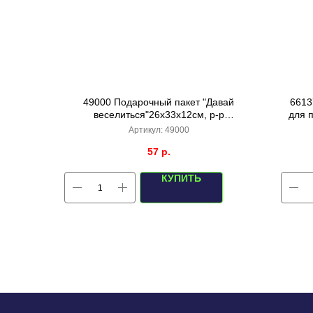
49000 Подарочный пакет "Давай
6613
веселиться"26х33х12см, р-р
для 
26x33x12cm
Артикул:
49000
57
р.
КУПИТЬ