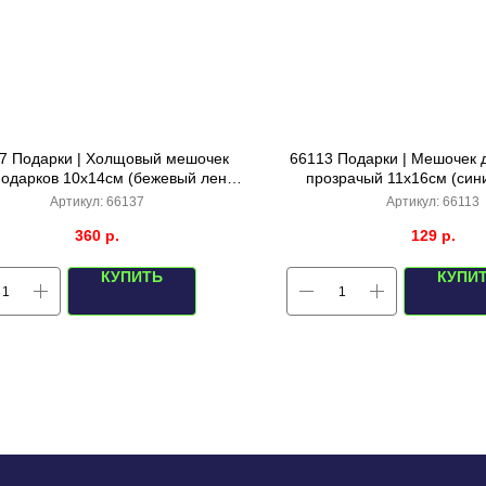
7 Подарки | Холщовый мешочек
66113 Подарки | Мешочек 
подарков 10х14см (бежевый лен)
прозрачый 11х16см (син
10шт
рисунок) 10шт
Артикул:
66137
Артикул:
66113
360
р.
129
р.
КУПИТЬ
КУПИ