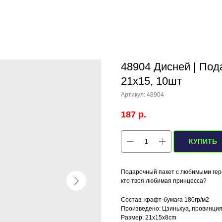
48904 Дисней | Под
21x15, 10шт
Артикул:
48904
187
р.
КУПИТЬ
Подарочный пакет с любимыми геро
кто твоя любимая принцесса?
Состав: крафт-бумага 180гр/м2
Произведено: Цзиньхуа, провинция
Размер: 21x15x8cm