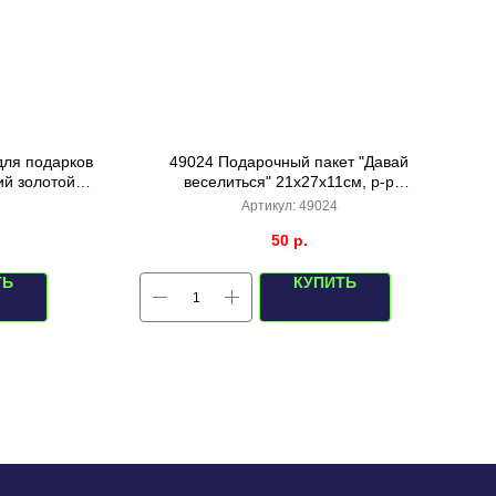
для подарков
49024 Подарочный пакет "Давай
ий золотой
веселиться" 21х27х11см, р-р
21x27x11cm
Артикул:
49024
50
р.
ТЬ
КУПИТЬ