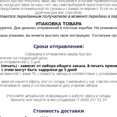
ально быстро получить заказ, мы пользуемся услугами проверенны
ае, когда доставка за наш счет, мы сами выбираем транспортную ко
 предложим оптимальный по срокам и стоимости вариант. Если он ва
удобным для вас способом.
итается переданным получателю в момент передачи в пер
УПАКОВКА ТОВАРА
куратно. Для дальних отправлений в плотные коробки. На упаковоч
наша упаковка, вы можете выслать свою инструкцию. Согласуем сро
Сроки отправления
:
Собираем и отправляем заказы быстро.
авление на следующий день.
ок отправления 2-3 дня.
 (печать) - зависят от набора общего заказа. В печать при
и с этим могут быть задержки до 5 дней
ласованной с вами ТК, стоимость забора в соответствии с условиями
заказ из нашего офиса, или со склада.
Самовывоз у нас совсем ниче
Оплачиваете заказ и согласовываете дату и время забора.
Уточняйте актуальную информацию о работе офиса и склада.
Звоните или пишите в мессенджерах+7 (906) 251 52 24
Стоимость доставки