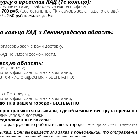
ргу в пределах КАД (1е кольцо):
формляете сами, с забором из нашего офиса
-
700 руб.
(все остальные ТК - самовывоз с нашего склада)
 - 250 руб посылки до 5кг
о кольца КАД и Ленинградскую область:
согласовываем с вами доставку.
КАД не имеем возможности.​
вскую область:
но условиям;
 по тарифам транспортных компаний;
(в том числе адресная) - БЕСПЛАТНО;
нкт-Петербургу;
о тарифам транспортных компаний;
до ТК в вашем городе - БЕСПЛАТНО
;
спространяются на заказы, где объемный вес груза превыша
дим условия доставки.
редоплаченные заказы;
всегда за счет получате
очно-разгрузочные работы в вашем городе -
никам. Если вы разместили заказ в понедельник, то отправлени
изировать простой сотрудника на почте.