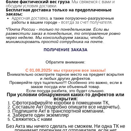
более фактический вес груза
. Мы свяжемся с вами и
обсудим условия доставки.
Бесплатная доставка только на предоплаченные
заказы;
Адресная доставка,
а также погрузочно-разгрузочные
всегда за счет получателя.
работы в вашем городе -
*
Почта России - только по понедельникам. Если вы
разместили заказ в понедельник, то отправление ровно
через неделю. Мы консолидируем заказы, чтобы
минимизировать простой сотрудника на почте.
ПОЛУЧЕНИЕ ЗАКАЗА
Обратите внимание:
С 01.08.2025г мы страхуем все заказы!
В
нимательно осмотрите тарное место на предмет вскрытия
и любых других дефектов.
Проверяйте груз тщательно!!! Особенно это важно, если в
заказе посуда или объемный товар.
Если посуда разбита, это будет слышно.
При условии обнаружения каких-то дефектов или
вскрытия:
Сфотографируйте коробки в помещении ТК,
Составьте Акт (подробно опишите все недочеты).
Подпишите Акт в транспортной компании.
Заберите один экземпляр
Свяжитесь с нами
Без Акта мы ничего сделать не сможем. Ни одна ТК не
принимает претензии от отправителя, если нет