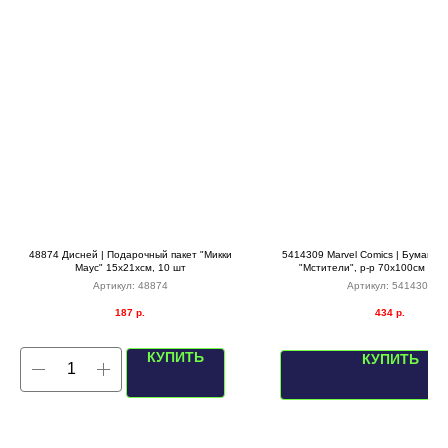
48874 Дисней | Подарочный пакет "Микки
5414309 Marvel Comics | Бумага у
Маус" 15х21хсм, 10 шт
"Мстители", р-р 70х100см (10 
Артикул:
48874
Артикул:
5414309
187
р.
434
р.
КУПИТЬ
КУПИТЬ