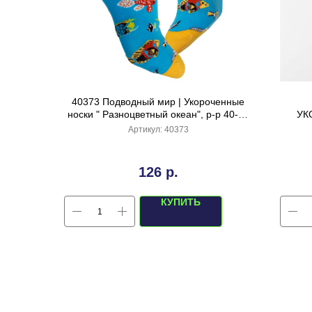
40373 Подводный мир | Укороченные
носки " Разноцветный океан", р-р 40-44
УК
(голубой)
н
Артикул:
40373
126
р.
КУПИТЬ