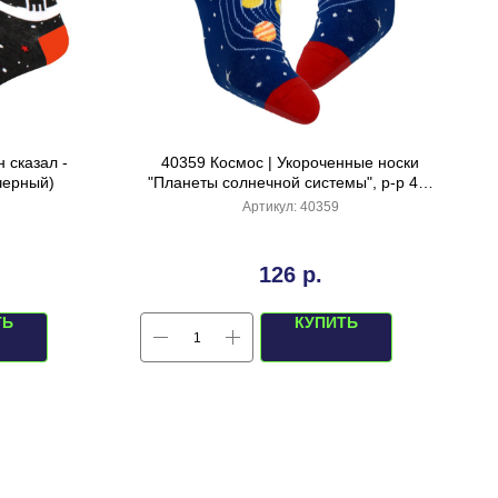
 сказал -
40359 Космос | Укороченные носки
черный)
"Планеты солнечной системы", р-р 40-
44 (синий джинс)
Артикул:
40359
126
р.
ТЬ
КУПИТЬ