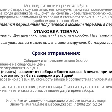
Мы продаем носки и прочие атрибуты.
ально быстро получить заказ, мы пользуемся услугами проверенны
ае, когда доставка за наш счет, мы сами выбираем транспортную ко
 предложим оптимальный по срокам и стоимости вариант. Если он ва
удобным для вас способом.
итается переданным получателю в момент передачи в пер
УПАКОВКА ТОВАРА
куратно. Для дальних отправлений в плотные коробки. На упаковоч
наша упаковка, вы можете выслать свою инструкцию. Согласуем сро
Сроки отправления
:
Собираем и отправляем заказы быстро.
авление на следующий день.
ок отправления 2-3 дня.
 (печать) - зависят от набора общего заказа. В печать при
и с этим могут быть задержки до 5 дней
ласованной с вами ТК, стоимость забора в соответствии с условиями
заказ из нашего офиса, или со склада.
Самовывоз у нас совсем ниче
Оплачиваете заказ и согласовываете дату и время забора.
Уточняйте актуальную информацию о работе офиса и склада.
Звоните или пишите в мессенджерах+7 (906) 251 52 24