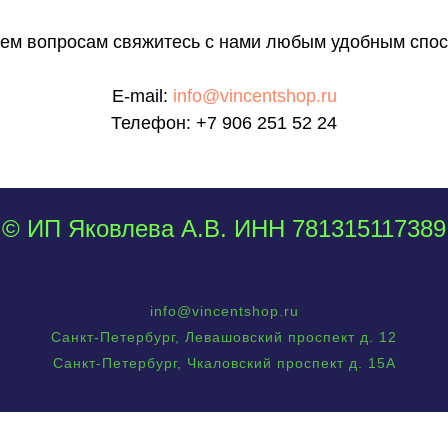
сем вопросам свяжитесь с нами любым удобным спос
E-mail:
info@vincentshop.ru
Телефон:
+7 906 251 52 24
© ИП Яковлева А.В. ИНН 781315117389
info@vincentshop.ru
Санкт-Петербург, Левашовский проспект д. 12
Санкт-Петербург, Чкаловский проспект д. 15А