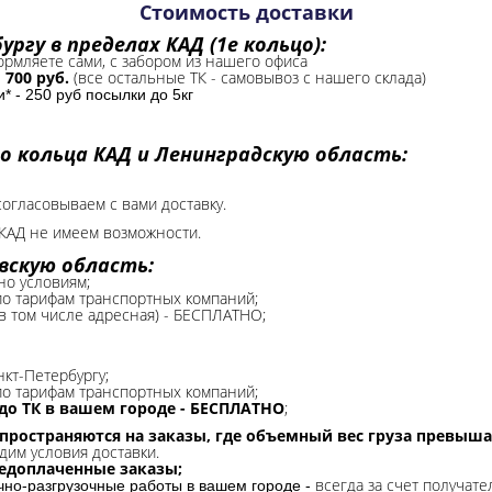
Стоимость доставки
ргу в пределах КАД (1е кольцо):
формляете сами, с забором из нашего офиса
-
700 руб.
(все остальные ТК - самовывоз с нашего склада)
 - 250 руб посылки до 5кг
о кольца КАД и Ленинградскую область:
согласовываем с вами доставку.
КАД не имеем возможности.​
вскую область:
но условиям;
 по тарифам транспортных компаний;
(в том числе адресная) - БЕСПЛАТНО;
нкт-Петербургу;
о тарифам транспортных компаний;
до ТК в вашем городе - БЕСПЛАТНО
;
спространяются на заказы, где объемный вес груза превыша
дим условия доставки.
редоплаченные заказы;
всегда за счет получате
очно-разгрузочные работы в вашем городе -