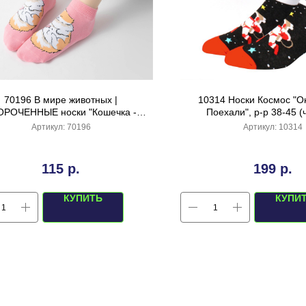
70196 В мире животных |
10314 Носки Космос "Он
ОРОЧЕННЫЕ носки "Кошечка -
Поехали", р-р 38-45 (
еженка", р-р 36-40 (розовый)
Артикул:
70196
Артикул:
10314
115
р.
199
р.
КУПИТЬ
КУПИ