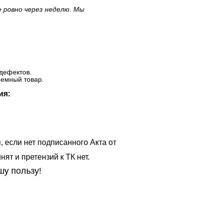
е ровно через неделю. Мы
дефектов.
ъемный товар.
ия:
, если нет подписанного Акта от
ят и претензий к ТК нет.
шу пользу!