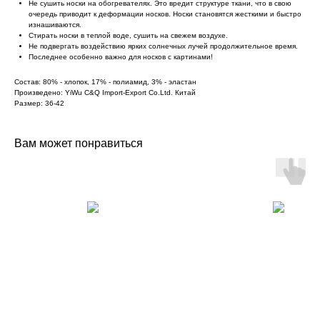
Не сушить носки на обогревателях. Это вредит структуре ткани, что в свою
очередь приводит к деформации носков. Носки становятся жесткими и быстро
изнашиваются.
Стирать носки в теплой воде, сушить на свежем воздухе.
Не подвергать воздействию ярких солнечных лучей продолжительное время.
Последнее особенно важно для носков с картинами!
Состав: 80% - хлопок, 17% - полиамид, 3% - эластан
Произведено: YiWu C&Q Import-Export Co.Ltd. Китай
Размер: 36-42
Вам может понравиться