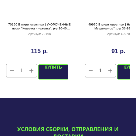
70196 В мире животных | УКОРОЧЕННЫЕ
49970 В мире животных | Носки 
носки "Кошечка - неженка", р-р 36-40
Медвежонок!", р-р 36-39 (б
(розовый)
терракотовый)
Артикул:
70196
Артикул:
49970
115
р.
91
р.
КУПИТЬ
КУПИ
УСЛОВИЯ СБОРКИ, ОТПРАВЛЕНИЯ И