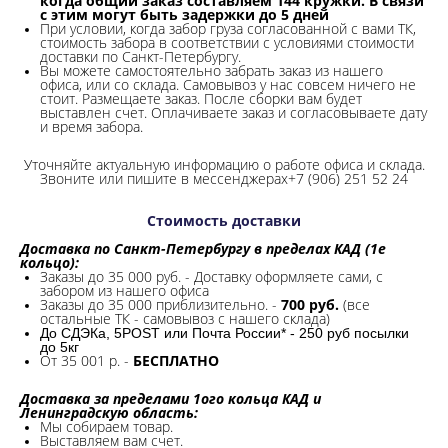
когда общий заказ составляем 144 кружки. В связи
с этим могут быть задержки до 5 дней
При условии, когда забор груза согласованной с вами ТК,
стоимость забора в соответствии с условиями стоимости
доставки по Санкт-Петербургу.
Вы можете самостоятельно забрать заказ из нашего
офиса, или со склада.
Самовывоз у нас совсем ничего не
стоит. Размещаете заказ. После сборки вам будет
выставлен счет. Оплачиваете заказ и согласовываете дату
и время забора.
Уточняйте актуальную информацию о работе офиса и склада.
Звоните или пишите в мессенджерах+7 (906) 251 52 24
Стоимость доставки
Доставка по Санкт-Петербургу в пределах КАД (1е
кольцо):
Заказы до 35 000 руб. - Доставку оформляете сами, с
забором из нашего офиса
Заказы до 35 000 приблизительно. -
700 руб.
(все
остальные ТК - самовывоз с нашего склада)
До СДЭКа, 5POST или Почта России* - 250 руб посылки
до 5кг
От 35 001 р. -
БЕСПЛАТНО
Доставка за пределами 1ого кольца КАД и
Ленинградскую область:
Мы собираем товар.
Выставляем вам счет.