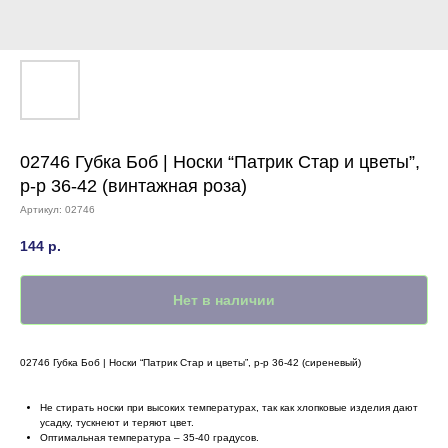
02746 Губка Боб | Носки “Патрик Стар и цветы”,
р-р 36-42 (винтажная роза)
Артикул:
02746
144
р.
Нет в наличии
02746 Губка Боб | Носки “Патрик Стар и цветы”, р-р 36-42 (сиреневый)
Не стирать носки при высоких температурах, так как хлопковые изделия дают
усадку, тускнеют и теряют цвет.
Оптимальная температура – 35-40 градусов.