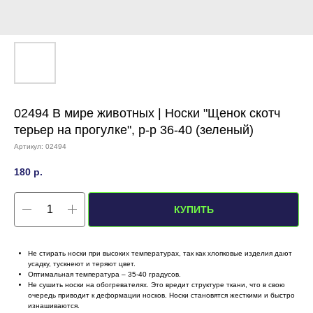
02494 В мире животных | Носки "Щенок скотч
терьер на прогулке", р-р 36-40 (зеленый)
Артикул:
02494
180
р.
КУПИТЬ
Не стирать носки при высоких температурах, так как хлопковые изделия дают
усадку, тускнеют и теряют цвет.
Оптимальная температура – 35-40 градусов.
Не сушить носки на обогревателях. Это вредит структуре ткани, что в свою
очередь приводит к деформации носков. Носки становятся жесткими и быстро
изнашиваются.