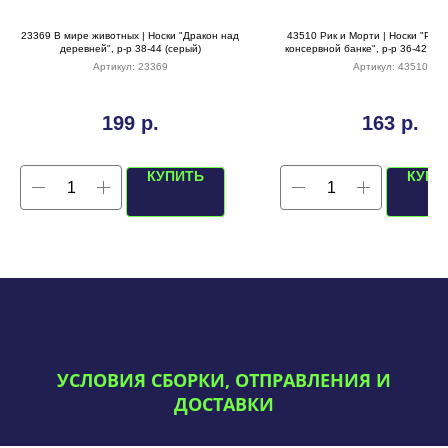
23369 В мире животных | Носки "Дракон над
43510 Рик и Морти | Носки "Рик-о
деревней", р-р 38-44 (серый)
консервной банке", р-р 36-42 (че
Артикул:
23369
Артикул:
43510
199
р.
163
р.
КУПИТЬ
КУПИ
УСЛОВИЯ СБОРКИ, ОТПРАВЛЕНИЯ И
ДОСТАВКИ