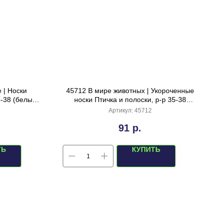
 | Носки
45712 В мире животных | Укороченные
-38 (белый,
носки Птичка и полоски, р-р 35-38
(бело-желтый)
Артикул:
45712
91
р.
ТЬ
КУПИТЬ