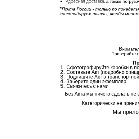
Адресная доставка,
а также погруз
*
Почта России - только по понедель
консолидируем заказы, чтобы миним
В
нимател
Проверяйте г
Пр
Сфотографируйте коробки в п
Составьте Акт (подробно опиши
Подпишите Акт в транспортной
Заберите один экземпляр
Свяжитесь с нами
Без Акта мы ничего сделать не 
Категорически не приним
Мы прилож