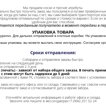
Мы продаем носки и прочие атрибуты.
ально быстро получить заказ, мы пользуемся услугами проверенны
ае, когда доставка за наш счет, мы сами выбираем транспортную ко
 предложим оптимальный по срокам и стоимости вариант. Если он ва
удобным для вас способом.
итается переданным получателю в момент передачи в пер
УПАКОВКА ТОВАРА
куратно. Для дальних отправлений в плотные коробки. На упаковоч
наша упаковка, вы можете выслать свою инструкцию. Согласуем сро
Сроки отправления
:
Собираем и отправляем заказы быстро.
авление на следующий день.
ок отправления 2-3 дня.
 (печать) - зависят от набора общего заказа. В печать при
и с этим могут быть задержки до 5 дней
ласованной с вами ТК, стоимость забора в соответствии с условиями
заказ из нашего офиса, или со склада.
Самовывоз у нас совсем ниче
Оплачиваете заказ и согласовываете дату и время забора.
Уточняйте актуальную информацию о работе офиса и склада.
Звоните или пишите в мессенджерах+7 (906) 251 52 24