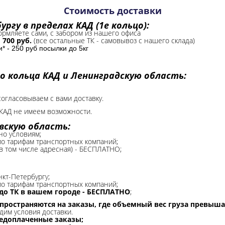
Стоимость доставки
ргу в пределах КАД (1е кольцо):
формляете сами, с забором из нашего офиса
-
700 руб.
(все остальные ТК - самовывоз с нашего склада)
 - 250 руб посылки до 5кг
о кольца КАД и Ленинградскую область:
согласовываем с вами доставку.
КАД не имеем возможности.​
вскую область:
но условиям;
 по тарифам транспортных компаний;
(в том числе адресная) - БЕСПЛАТНО;
нкт-Петербургу;
о тарифам транспортных компаний;
до ТК в вашем городе - БЕСПЛАТНО
;
спространяются на заказы, где объемный вес груза превыша
дим условия доставки.
редоплаченные заказы;