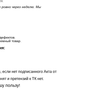
ля.
е ровно через неделю. Мы
дефектов.
ъемный товар.
ия:
, если нет подписанного Акта от
ят и претензий к ТК нет.
шу пользу!