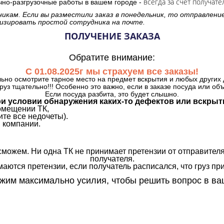
всегда за счет получате
очно-разгрузочные работы в вашем городе -
никам. Если вы разместили заказ в понедельник, то отправлени
изировать простой сотрудника на почте.
ПОЛУЧЕНИЕ ЗАКАЗА
Обратите внимание:
С 01.08.2025г мы страхуем все заказы!
ьно осмотрите тарное место на предмет вскрытия и любых других 
руз тщательно!!! Особенно это важно, если в заказе посуда или об
Если посуда разбита, это будет слышно.
и условии обнаружения каких-то дефектов или вскрыт
омещении ТК,
те все недочеты).
 компании.
сможем. Ни одна ТК не принимает претензии от отправителя
получателя.
аются претензии, если получатель расписался, что груз прин
им максимально усилия, чтобы решить вопрос в ва