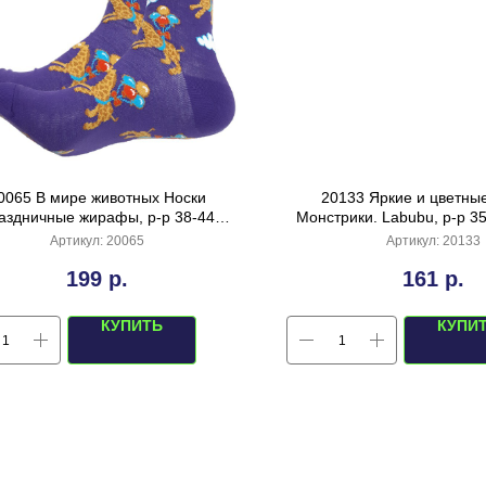
0065 В мире животных Носки
20133 Яркие и цветные
аздничные жирафы, р-р 38-44
Монстрики. Labubu, р-р 35
(лавандовый)
розовый)
Артикул:
20065
Артикул:
20133
199
р.
161
р.
КУПИТЬ
КУПИ