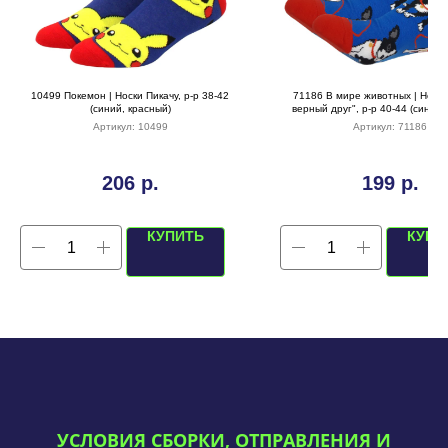
10499 Покемон | Носки Пикачу, р-р 38-42
71186 В мире животных | Носк
(синий, красный)
верный друг", р-р 40-44 (синий/
Артикул:
10499
Артикул:
71186
206
р.
199
р.
КУПИТЬ
КУПИ
УСЛОВИЯ СБОРКИ, ОТПРАВЛЕНИЯ И