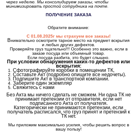
через неделю. Мы консолидируем заказы, чтобы
минимизировать простой сотрудника на почте.
ПОЛУЧЕНИЕ ЗАКАЗА
Обратите внимание:
С 01.08.2025г мы страхуем все заказы!
В
нимательно осмотрите тарное место на предмет вскрытия
и любых других дефектов.
Проверяйте груз тщательно!!! Особенно это важно, если в
заказе посуда или объемный товар.
Если посуда разбита, это будет слышно.
При условии обнаружения каких-то дефектов или
вскрытия:
Сфотографируйте коробки в помещении ТК,
Составьте Акт (подробно опишите все недочеты).
Подпишите Акт в транспортной компании.
Заберите один экземпляр
Свяжитесь с нами
Без Акта мы ничего сделать не сможем. Ни одна ТК не
принимает претензии от отправителя, если нет
подписанного Акта от получателя.
Категорически не принимаются претензии, если
получатель расписался, что груз принят и претензий к
ТК нет.
Мы приложим максимально усилия, чтобы решить вопрос в
вашу пользу!