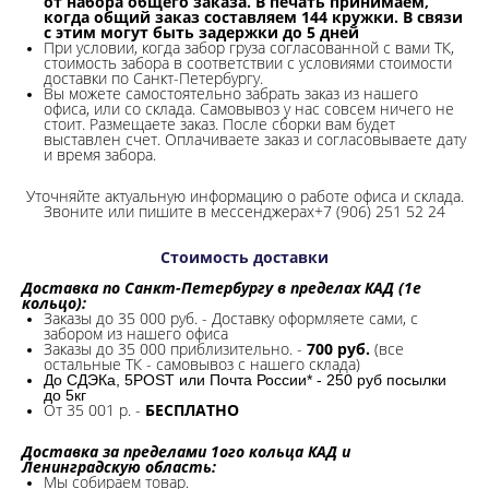
от набора общего заказа. В печать принимаем,
когда общий заказ составляем 144 кружки. В связи
с этим могут быть задержки до 5 дней
При условии, когда забор груза согласованной с вами ТК,
стоимость забора в соответствии с условиями стоимости
доставки по Санкт-Петербургу.
Вы можете самостоятельно забрать заказ из нашего
офиса, или со склада.
Самовывоз у нас совсем ничего не
стоит. Размещаете заказ. После сборки вам будет
выставлен счет. Оплачиваете заказ и согласовываете дату
и время забора.
Уточняйте актуальную информацию о работе офиса и склада.
Звоните или пишите в мессенджерах+7 (906) 251 52 24
Стоимость доставки
Доставка по Санкт-Петербургу в пределах КАД (1е
кольцо):
Заказы до 35 000 руб. - Доставку оформляете сами, с
забором из нашего офиса
Заказы до 35 000 приблизительно. -
700 руб.
(все
остальные ТК - самовывоз с нашего склада)
До СДЭКа, 5POST или Почта России* - 250 руб посылки
до 5кг
От 35 001 р. -
БЕСПЛАТНО
Доставка за пределами 1ого кольца КАД и
Ленинградскую область:
Мы собираем товар.