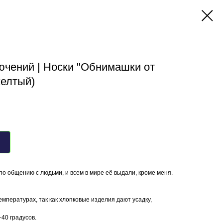
ючений | Носки "Обнимашки от
желтый)
 по общению с людьми, и всем в мире её выдали, кроме меня.
емпературах, так как хлопковые изделия дают усадку,
40 градусов.