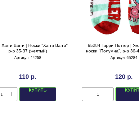
 Хагги Вагги | Носки "Хагги Вагги"
65284 Гарри Поттер | У
р-р 35-37 (желтый)
носки "Полумна", р-р 36-
бирюзовый)
Артикул:
44258
Артикул:
65284
110
р.
120
р.
КУПИТЬ
КУПИ