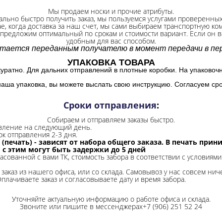
Мы продаем носки и прочие атрибуты.
ально быстро получить заказ, мы пользуемся услугами проверенны
ае, когда доставка за наш счет, мы сами выбираем транспортную ко
 предложим оптимальный по срокам и стоимости вариант. Если он ва
удобным для вас способом.
итается переданным получателю в момент передачи в пер
УПАКОВКА ТОВАРА
куратно. Для дальних отправлений в плотные коробки. На упаковоч
наша упаковка, вы можете выслать свою инструкцию. Согласуем сро
Сроки отправления
:
Собираем и отправляем заказы быстро.
авление на следующий день.
ок отправления 2-3 дня.
 (печать) - зависят от набора общего заказа. В печать при
и с этим могут быть задержки до 5 дней
ласованной с вами ТК, стоимость забора в соответствии с условиями
заказ из нашего офиса, или со склада.
Самовывоз у нас совсем ниче
Оплачиваете заказ и согласовываете дату и время забора.
Уточняйте актуальную информацию о работе офиса и склада.
Звоните или пишите в мессенджерах+7 (906) 251 52 24