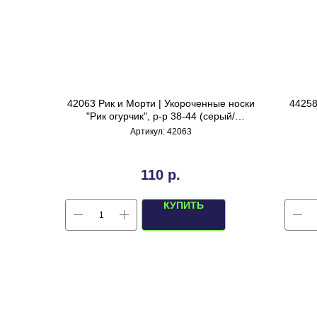
42063 Рик и Морти | Укороченные носки
44258
"Рик огурчик", р-р 38-44 (серый/
зеленый)
Артикул:
42063
110
р.
КУПИТЬ