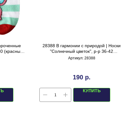
короченные
28388 В гармонии с природой | Носки
40 (красный
"Солнечный цветок", р-р 36-42
(молочно-бежевый)
Артикул:
28388
190
р.
ТЬ
КУПИТЬ