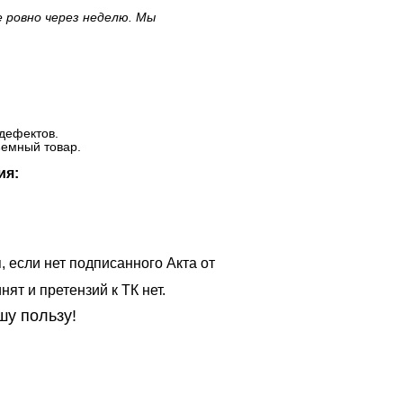
е ровно через неделю. Мы
дефектов.
ъемный товар.
ия:
, если нет подписанного Акта от
ят и претензий к ТК нет.
шу пользу!