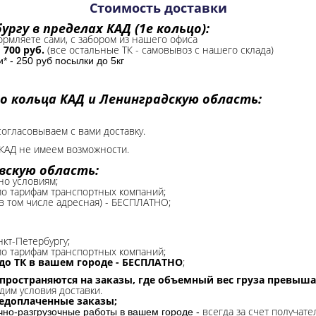
Стоимость доставки
ргу в пределах КАД (1е кольцо):
формляете сами, с забором из нашего офиса
-
700 руб.
(все остальные ТК - самовывоз с нашего склада)
 - 250 руб посылки до 5кг
о кольца КАД и Ленинградскую область:
согласовываем с вами доставку.
КАД не имеем возможности.​
вскую область:
но условиям;
 по тарифам транспортных компаний;
(в том числе адресная) - БЕСПЛАТНО;
нкт-Петербургу;
о тарифам транспортных компаний;
до ТК в вашем городе - БЕСПЛАТНО
;
спространяются на заказы, где объемный вес груза превыша
дим условия доставки.
редоплаченные заказы;
всегда за счет получате
очно-разгрузочные работы в вашем городе -