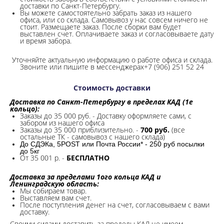
доставки по Санкт-Петербургу.
Вы можете самостоятельно забрать заказ из нашего
офиса, или со склада.
Самовывоз у нас совсем ничего не
стоит. Размещаете заказ. После сборки вам будет
выставлен счет. Оплачиваете заказ и согласовываете дату
и время забора.
Уточняйте актуальную информацию о работе офиса и склада.
Звоните или пишите в мессенджерах+7 (906) 251 52 24
Стоимость доставки
Доставка по Санкт-Петербургу в пределах КАД (1е
кольцо):
Заказы до 35 000 руб. - Доставку оформляете сами, с
забором из нашего офиса
Заказы до 35 000 приблизительно. -
700 руб.
(все
остальные ТК - самовывоз с нашего склада)
До СДЭКа, 5POST или Почта России* - 250 руб посылки
до 5кг
От 35 001 р. -
БЕСПЛАТНО
Доставка за пределами 1ого кольца КАД и
Ленинградскую область:
Мы собираем товар.
Выставляем вам счет.
После поступления денег на счет, согласовываем с вами
доставку.
Своими силами доставить за пределы КАД не имеем