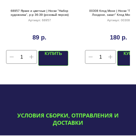
68957 Яркие и цветные | Носки "Набор
00308 Клод Моне | Носки "Пар
художника", р-р 36-39 (розовый персик)
Лондоне, закат" Клод Моне р
Артикул:
68957
Артикул:
00308
89
р.
180
р.
КУПИТЬ
КУПИ
УСЛОВИЯ СБОРКИ, ОТПРАВЛЕНИЯ И
ДОСТАВКИ