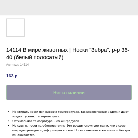
14114 В мире животных | Носки "Зебра", р-р 36-
40 (белый полосатый)
Артикул:
14114
163
р.
Нет в наличии
Не стирать носки при высоких температурах, так как хлопковые изделия дают
усадку, тускнеют и теряют цвет.
Оптимальная температура – 35-40 градусов.
Не сушить носки на обогревателях. Это вредит структуре ткани, что в свою
очередь приводит к деформации носков. Носки становятся жесткими и быстро
изнашиваются.