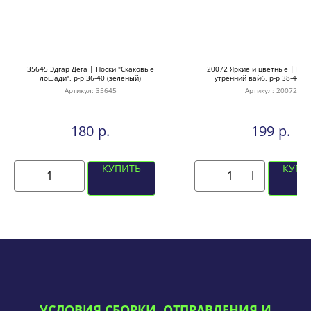
35645 Эдгар Дега | Носки "Скаковые
20072 Яркие и цветные | Нос
лошади", р-р 36-40 (зеленый)
утренний вайб, р-р 38-44 (с
Артикул:
35645
Артикул:
20072
р.
р.
180
199
КУПИТЬ
КУПИ
УСЛОВИЯ СБОРКИ, ОТПРАВЛЕНИЯ И