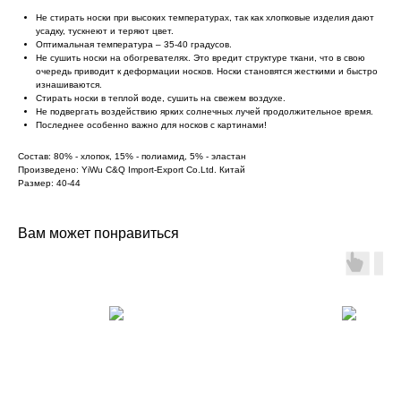
Не стирать носки при высоких температурах, так как хлопковые изделия дают
усадку, тускнеют и теряют цвет.
Оптимальная температура – 35-40 градусов.
Не сушить носки на обогревателях. Это вредит структуре ткани, что в свою
очередь приводит к деформации носков. Носки становятся жесткими и быстро
изнашиваются.
Стирать носки в теплой воде, сушить на свежем воздухе.
Не подвергать воздействию ярких солнечных лучей продолжительное время.
Последнее особенно важно для носков с картинами!
Состав: 80% - хлопок, 15% - полиамид, 5% - эластан
Произведено: YiWu C&Q Import-Export Co.Ltd. Китай
Размер: 40-44
Вам может понравиться