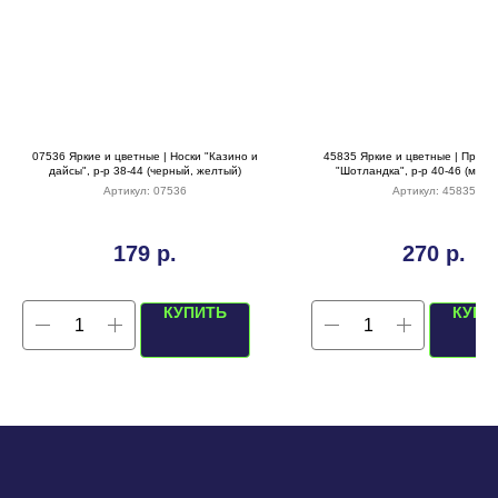
07536 Яркие и цветные | Носки "Казино и
45835 Яркие и цветные | Преми
дайсы", р-р 38-44 (черный, желтый)
"Шотландка", р-р 40-46 (мали
изумрудная краска)
Артикул:
07536
Артикул:
45835
179
р.
270
р.
КУПИТЬ
КУПИ