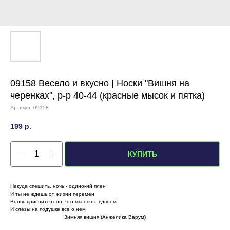
09158 Весело и вкусно | Носки "Вишня на
черенках", р-р 40-44 (красные мысок и пятка)
Артикул:
09158
199
р.
КУПИТЬ
Некуда спешить, ночь - одинокий плен
И ты не ждешь от жизни перемен
Вновь приснится сон, что мы опять вдвоем
И слезы на подушке все о нем
Зимняя вишня (Анжелика Варум)