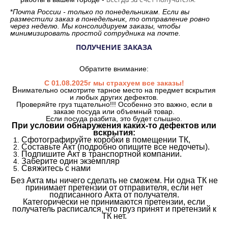
*
Почта России - только по понедельникам. Если вы
разместили заказ в понедельник, то отправление ровно
через неделю. Мы консолидируем заказы, чтобы
минимизировать простой сотрудника на почте.
ПОЛУЧЕНИЕ ЗАКАЗА
Обратите внимание:
С 01.08.2025г мы страхуем все заказы!
В
нимательно осмотрите тарное место на предмет вскрытия
и любых других дефектов.
Проверяйте груз тщательно!!! Особенно это важно, если в
заказе посуда или объемный товар.
Если посуда разбита, это будет слышно.
При условии обнаружения каких-то дефектов или
вскрытия:
Сфотографируйте коробки в помещении ТК,
Составьте Акт (подробно опишите все недочеты).
Подпишите Акт в транспортной компании.
Заберите один экземпляр
Свяжитесь с нами
Без Акта мы ничего сделать не сможем. Ни одна ТК не
принимает претензии от отправителя, если нет
подписанного Акта от получателя.
Категорически не принимаются претензии, если
получатель расписался, что груз принят и претензий к
ТК нет.