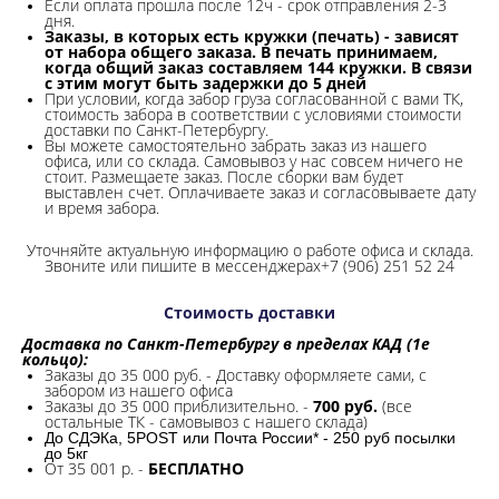
Если оплата прошла после 12ч - срок отправления 2-3
дня.
Заказы, в которых есть кружки (печать) - зависят
от набора общего заказа. В печать принимаем,
когда общий заказ составляем 144 кружки. В связи
с этим могут быть задержки до 5 дней
При условии, когда забор груза согласованной с вами ТК,
стоимость забора в соответствии с условиями стоимости
доставки по Санкт-Петербургу.
Вы можете самостоятельно забрать заказ из нашего
офиса, или со склада.
Самовывоз у нас совсем ничего не
стоит. Размещаете заказ. После сборки вам будет
выставлен счет. Оплачиваете заказ и согласовываете дату
и время забора.
Уточняйте актуальную информацию о работе офиса и склада.
Звоните или пишите в мессенджерах+7 (906) 251 52 24
Стоимость доставки
Доставка по Санкт-Петербургу в пределах КАД (1е
кольцо):
Заказы до 35 000 руб. - Доставку оформляете сами, с
забором из нашего офиса
Заказы до 35 000 приблизительно. -
700 руб.
(все
остальные ТК - самовывоз с нашего склада)
До СДЭКа, 5POST или Почта России* - 250 руб посылки
до 5кг
От 35 001 р. -
БЕСПЛАТНО