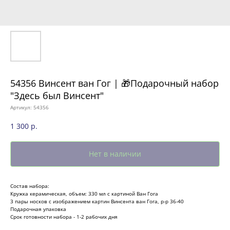
54356 Винсент ван Гог | 🎁Подарочный набор
"Здесь был Винсент"
Артикул:
54356
1 300
р.
Нет в наличии
Состав набора:
Кружка керамическая, объем: 330 мл с картиной Ван Гога
3 пары носков с изображением картин Винсента ван Гога, р-р 36-40
Подарочная упаковка
Срок готовности набора - 1-2 рабочих дня