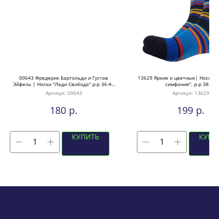
00643 Фредерик Бартольди и Густав
13629 Яркие и цветные| Носки 
Эйфель | Носки "Леди Свобода" р-р 36-40
симфония", р-р 38-44
(красный)
Артикул:
00643
Артикул:
13629
р.
р.
180
199
КУПИТЬ
КУПИ