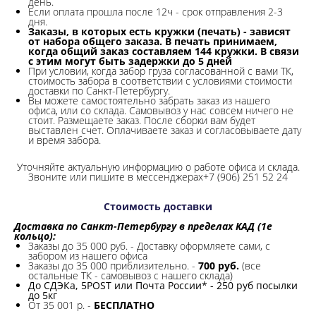
день.
Если оплата прошла после 12ч - срок отправления 2-3
дня.
Заказы, в которых есть кружки (печать) - зависят
от набора общего заказа. В печать принимаем,
когда общий заказ составляем 144 кружки. В связи
с этим могут быть задержки до 5 дней
При условии, когда забор груза согласованной с вами ТК,
стоимость забора в соответствии с условиями стоимости
доставки по Санкт-Петербургу.
Вы можете самостоятельно забрать заказ из нашего
офиса, или со склада.
Самовывоз у нас совсем ничего не
стоит. Размещаете заказ. После сборки вам будет
выставлен счет. Оплачиваете заказ и согласовываете дату
и время забора.
Уточняйте актуальную информацию о работе офиса и склада.
Звоните или пишите в мессенджерах+7 (906) 251 52 24
Стоимость доставки
Доставка по Санкт-Петербургу в пределах КАД (1е
кольцо):
Заказы до 35 000 руб. - Доставку оформляете сами, с
забором из нашего офиса
Заказы до 35 000 приблизительно. -
700 руб.
(все
остальные ТК - самовывоз с нашего склада)
До СДЭКа, 5POST или Почта России* - 250 руб посылки
до 5кг
От 35 001 р. -
БЕСПЛАТНО