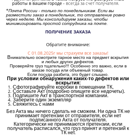
работы в вашем городе -
всегда за счет получателя.
*
Почта России - только по понедельникам. Если вы
разместили заказ в понедельник, то отправление ровно
через неделю. Мы консолидируем заказы, чтобы
минимизировать простой сотрудника на почте.
ПОЛУЧЕНИЕ ЗАКАЗА
Обратите внимание:
С 01.08.2025г мы страхуем все заказы!
В
нимательно осмотрите тарное место на предмет вскрытия
и любых других дефектов.
Проверяйте груз тщательно!!! Особенно это важно, если в
заказе посуда или объемный товар.
Если посуда разбита, это будет слышно.
При условии обнаружения каких-то дефектов или
вскрытия:
Сфотографируйте коробки в помещении ТК,
Составьте Акт (подробно опишите все недочеты).
Подпишите Акт в транспортной компании.
Заберите один экземпляр
Свяжитесь с нами
Без Акта мы ничего сделать не сможем. Ни одна ТК не
принимает претензии от отправителя, если нет
подписанного Акта от получателя.
Категорически не принимаются претензии, если
получатель расписался, что груз принят и претензий к
ТК нет.