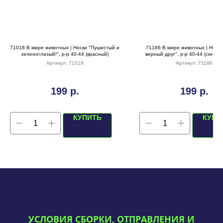
71018 В мире животных | Носки "Пушистый и
71186 В мире животных | Носк
зеленоглазый!", р-р 40-44 (красный)
верный друг", р-р 40-44 (синий/
Артикул:
71018
Артикул:
71186
199
р.
199
р.
КУПИТЬ
КУПИ
УСЛОВИЯ СБОРКИ, ОТПРАВЛЕНИЯ И