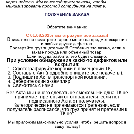
через неделю. Мы консолидируем заказы, чтобы
минимизировать простой сотрудника на почте.
ПОЛУЧЕНИЕ ЗАКАЗА
Обратите внимание:
С 01.08.2025г мы страхуем все заказы!
В
нимательно осмотрите тарное место на предмет вскрытия
и любых других дефектов.
Проверяйте груз тщательно!!! Особенно это важно, если в
заказе посуда или объемный товар.
Если посуда разбита, это будет слышно.
При условии обнаружения каких-то дефектов или
вскрытия:
Сфотографируйте коробки в помещении ТК,
Составьте Акт (подробно опишите все недочеты).
Подпишите Акт в транспортной компании.
Заберите один экземпляр
Свяжитесь с нами
Без Акта мы ничего сделать не сможем. Ни одна ТК не
принимает претензии от отправителя, если нет
подписанного Акта от получателя.
Категорически не принимаются претензии, если
получатель расписался, что груз принят и претензий к
ТК нет.
Мы приложим максимально усилия, чтобы решить вопрос в
вашу пользу!