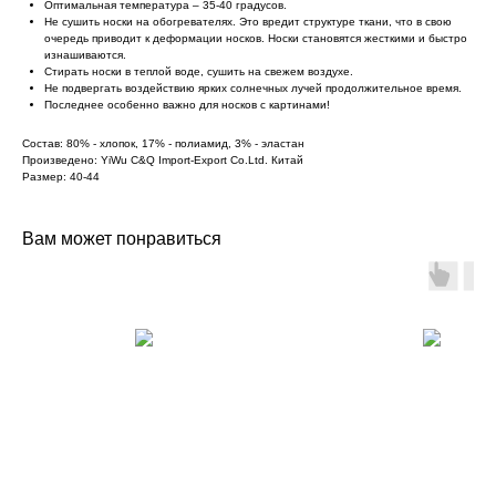
Оптимальная температура – 35-40 градусов.
Не сушить носки на обогревателях. Это вредит структуре ткани, что в свою
очередь приводит к деформации носков. Носки становятся жесткими и быстро
изнашиваются.
Стирать носки в теплой воде, сушить на свежем воздухе.
Не подвергать воздействию ярких солнечных лучей продолжительное время.
Последнее особенно важно для носков с картинами!
Состав: 80% - хлопок, 17% - полиамид, 3% - эластан
Произведено: YiWu C&Q Import-Export Co.Ltd. Китай
Размер: 40-44
Вам может понравиться