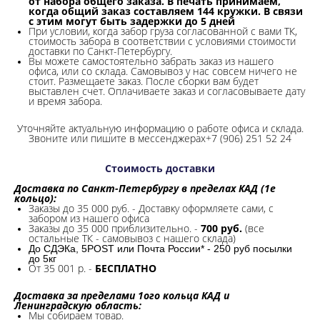
от набора общего заказа. В печать принимаем,
когда общий заказ составляем 144 кружки. В связи
с этим могут быть задержки до 5 дней
При условии, когда забор груза согласованной с вами ТК,
стоимость забора в соответствии с условиями стоимости
доставки по Санкт-Петербургу.
Вы можете самостоятельно забрать заказ из нашего
офиса, или со склада.
Самовывоз у нас совсем ничего не
стоит. Размещаете заказ. После сборки вам будет
выставлен счет. Оплачиваете заказ и согласовываете дату
и время забора.
Уточняйте актуальную информацию о работе офиса и склада.
Звоните или пишите в мессенджерах+7 (906) 251 52 24
Стоимость доставки
Доставка по Санкт-Петербургу в пределах КАД (1е
кольцо):
Заказы до 35 000 руб. - Доставку оформляете сами, с
забором из нашего офиса
Заказы до 35 000 приблизительно. -
700 руб.
(все
остальные ТК - самовывоз с нашего склада)
До СДЭКа, 5POST или Почта России* - 250 руб посылки
до 5кг
От 35 001 р. -
БЕСПЛАТНО
Доставка за пределами 1ого кольца КАД и
Ленинградскую область:
Мы собираем товар.