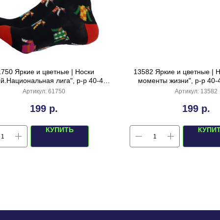
1750 Яркие и цветные | Носки
13582 Яркие и цветные | 
й.Национальная лига", р-р 40-44
моменты жизни", р-р 40-
(черный)
мультиколор)
Артикул:
61750
Артикул:
13582
199
р.
199
р.
КУПИТЬ
КУПИ