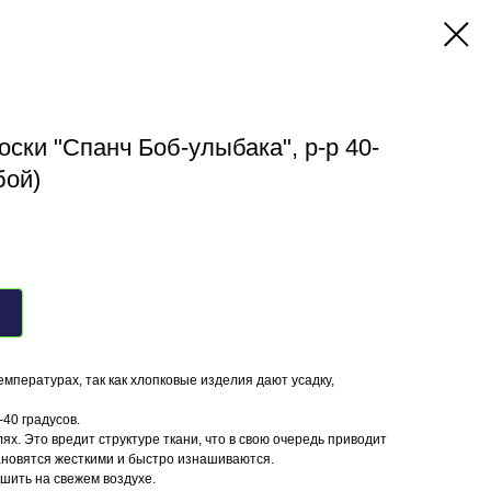
оски "Спанч Боб-улыбака", р-р 40-
бой)
емпературах, так как хлопковые изделия дают усадку,
40 градусов.
ях. Это вредит структуре ткани, что в свою очередь приводит
ановятся жесткими и быстро изнашиваются.
ушить на свежем воздухе.