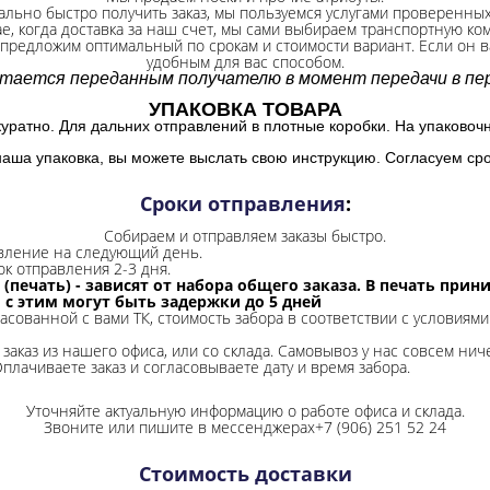
ально быстро получить заказ, мы пользуемся услугами проверенны
ае, когда доставка за наш счет, мы сами выбираем транспортную ко
 предложим оптимальный по срокам и стоимости вариант. Если он ва
удобным для вас способом.
итается переданным получателю в момент передачи в пер
УПАКОВКА ТОВАРА
куратно. Для дальних отправлений в плотные коробки. На упаковоч
наша упаковка, вы можете выслать свою инструкцию. Согласуем сро
Сроки отправления
:
Собираем и отправляем заказы быстро.
авление на следующий день.
ок отправления 2-3 дня.
 (печать) - зависят от набора общего заказа. В печать при
и с этим могут быть задержки до 5 дней
ласованной с вами ТК, стоимость забора в соответствии с условиями
заказ из нашего офиса, или со склада.
Самовывоз у нас совсем ниче
Оплачиваете заказ и согласовываете дату и время забора.
Уточняйте актуальную информацию о работе офиса и склада.
Звоните или пишите в мессенджерах+7 (906) 251 52 24
Стоимость доставки