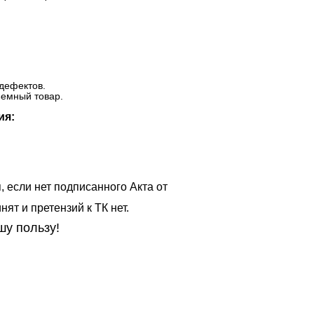
дефектов.
ъемный товар.
ия:
, если нет подписанного Акта от
ят и претензий к ТК нет.
шу пользу!