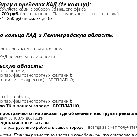
ргу в пределах КАД (1е кольцо):
формляете сами, с забором из нашего офиса
-
700 руб.
(все остальные ТК - самовывоз с нашего склада)
 - 250 руб посылки до 5кг
о кольца КАД и Ленинградскую область:
согласовываем с вами доставку.
КАД не имеем возможности.​
вскую область:
но условиям;
 по тарифам транспортных компаний;
(в том числе адресная) - БЕСПЛАТНО;
нкт-Петербургу;
о тарифам транспортных компаний;
до ТК в вашем городе - БЕСПЛАТНО
;
спространяются на заказы, где объемный вес груза превыша
дим условия доставки.
редоплаченные заказы;
всегда за счет получате
очно-разгрузочные работы в вашем городе -
никам. Если вы разместили заказ в понедельник, то отправлени