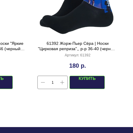
Носки "Яркие
61392 Жорж-Пьер Сёра | Носки
46 (черный
"Цирковая реприза",, р-р 36-40 (черный/
индиго)
Артикул:
61392
180
р.
ТЬ
КУПИТЬ