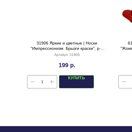
31906 Яркие и цветные | Носки
6
"Импрессионизм. Брызги краски", р-р
"Жоке
40-44 (полосатый)
Артикул:
31906
199
р.
КУПИТЬ