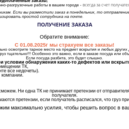
редоплаченные заказы;
всегда за счет получате
очно-разгрузочные работы в вашем городе -
никам. Если вы разместили заказ в понедельник, то отправлени
изировать простой сотрудника на почте.
ПОЛУЧЕНИЕ ЗАКАЗА
Обратите внимание:
С 01.08.2025г мы страхуем все заказы!
ьно осмотрите тарное место на предмет вскрытия и любых других 
руз тщательно!!! Особенно это важно, если в заказе посуда или об
Если посуда разбита, это будет слышно.
и условии обнаружения каких-то дефектов или вскрыт
омещении ТК,
те все недочеты).
 компании.
сможем. Ни одна ТК не принимает претензии от отправителя
получателя.
аются претензии, если получатель расписался, что груз прин
им максимально усилия, чтобы решить вопрос в ва