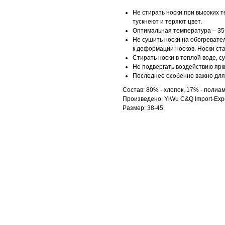
Не стирать носки при высоких т
тускнеют и теряют цвет.
Оптимальная температура – 35-
Не сушить носки на обогревател
к деформации носков. Носки ст
Стирать носки в теплой воде, с
Не подвергать воздействию ярк
Последнее особенно важно для 
Состав: 80% - хлопок, 17% - полиам
Произведено: YiWu C&Q Import-Expo
Размер: 38-45