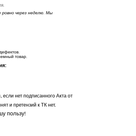
ля.
е ровно через неделю. Мы
дефектов.
ъемный товар.
ия:
, если нет подписанного Акта от
ят и претензий к ТК нет.
шу пользу!