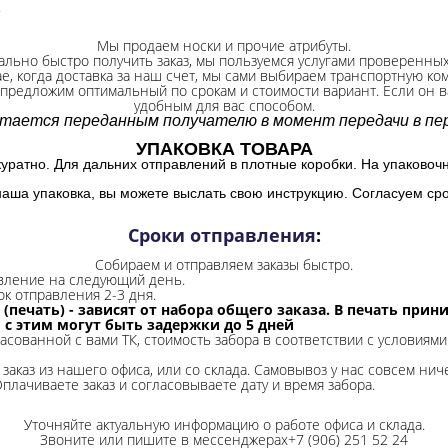
.
Мы продаем носки и прочие атрибуты.
ально быстро получить заказ, мы пользуемся услугами проверенны
ае, когда доставка за наш счет, мы сами выбираем транспортную ко
 предложим оптимальный по срокам и стоимости вариант. Если он ва
удобным для вас способом.
итается переданным получателю в момент передачи в пер
УПАКОВКА ТОВАРА
куратно. Для дальних отправлений в плотные коробки. На упаковоч
наша упаковка, вы можете выслать свою инструкцию. Согласуем сро
Сроки отправления
:
Собираем и отправляем заказы быстро.
авление на следующий день.
ок отправления 2-3 дня.
 (печать) - зависят от набора общего заказа. В печать при
и с этим могут быть задержки до 5 дней
ласованной с вами ТК, стоимость забора в соответствии с условиями
заказ из нашего офиса, или со склада.
Самовывоз у нас совсем ниче
Оплачиваете заказ и согласовываете дату и время забора.
Уточняйте актуальную информацию о работе офиса и склада.
Звоните или пишите в мессенджерах+7 (906) 251 52 24