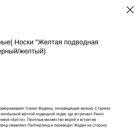
ные| Носки "Желтая подводная
черный/желтый)
замораживают Синие Жадины, ненавидящие музыку. Старина
 необычной жёлтой подводной лодке, где встречает Ринго
тников «Битлз». Проплыв множество морей и встретив
 Фред оживляют Пепперленд и переводят Жадин на сторону