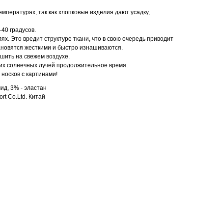
емпературах, так как хлопковые изделия дают усадку,
40 градусов.
ях. Это вредит структуре ткани, что в свою очередь приводит
ановятся жесткими и быстро изнашиваются.
ушить на свежем воздухе.
их солнечных лучей продолжительное время.
носков с картинами!
ид, 3% - эластан
rt Co.Ltd. Китай