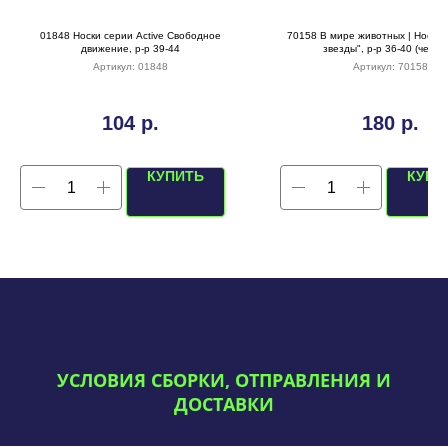
01848 Носки серии Active Свободное
70158 В мире животных | Носки 
движение, р-р 39-44
звезды", р-р 36-40 (черны
Артикул:
01848
Артикул:
70158
104
р.
180
р.
КУПИТЬ
КУПИ
УСЛОВИЯ СБОРКИ, ОТПРАВЛЕНИЯ И
ДОСТАВКИ