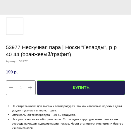
53977 Нескучная пара | Носки "Гепарды", р-р
40-44 (оранжевый/графит)
Артикул:
53977
199
р.
КУПИТЬ
Не стирать носки при высоких температурах, так как хлопковые изделия дают
усадку, тускнеют и теряют цвет.
Оптимальная температура – 35-40 градусов.
Не сушить носки на обогревателях. Это вредит структуре ткани, что в свою
очередь приводит к деформации носков. Носки становятся жесткими и быстро
изнашиваются.