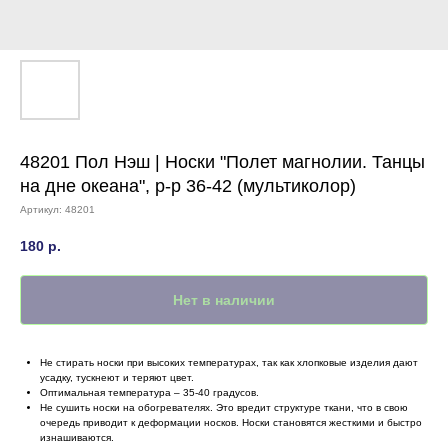
48201 Пол Нэш | Носки "Полет магнолии. Танцы
на дне океана", р-р 36-42 (мультиколор)
Артикул:
48201
180
р.
Нет в наличии
Не стирать носки при высоких температурах, так как хлопковые изделия дают
усадку, тускнеют и теряют цвет.
Оптимальная температура – 35-40 градусов.
Не сушить носки на обогревателях. Это вредит структуре ткани, что в свою
очередь приводит к деформации носков. Носки становятся жесткими и быстро
изнашиваются.