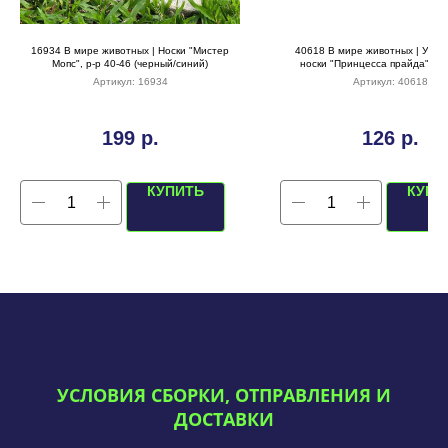
16934 В мире животных | Носки "Мистер
40618 В мире животных | Укор
Мопс", р-р 40-46 (черный/синий)
носки "Принцесса прайда", р-
(терракотовый)
Артикул:
16934
Артикул:
40618
199
р.
126
р.
КУПИТЬ
КУПИ
УСЛОВИЯ СБОРКИ, ОТПРАВЛЕНИЯ И
ДОСТАВКИ