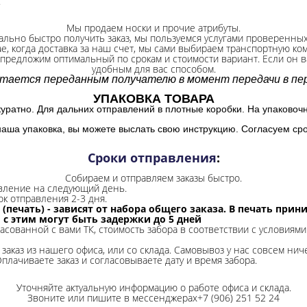
.
Мы продаем носки и прочие атрибуты.
ально быстро получить заказ, мы пользуемся услугами проверенны
ае, когда доставка за наш счет, мы сами выбираем транспортную ко
 предложим оптимальный по срокам и стоимости вариант. Если он ва
удобным для вас способом.
итается переданным получателю в момент передачи в пер
УПАКОВКА ТОВАРА
куратно. Для дальних отправлений в плотные коробки. На упаковоч
наша упаковка, вы можете выслать свою инструкцию. Согласуем сро
Сроки отправления
:
Собираем и отправляем заказы быстро.
авление на следующий день.
ок отправления 2-3 дня.
 (печать) - зависят от набора общего заказа. В печать при
и с этим могут быть задержки до 5 дней
ласованной с вами ТК, стоимость забора в соответствии с условиями
заказ из нашего офиса, или со склада.
Самовывоз у нас совсем ниче
Оплачиваете заказ и согласовываете дату и время забора.
Уточняйте актуальную информацию о работе офиса и склада.
Звоните или пишите в мессенджерах+7 (906) 251 52 24