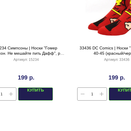
234 Симпсоны | Носки "Гомер
33436 DC Comics | Носки 
он. Не мешайте пить Дафф", р-р
40-45 (красный/че
36-42 (сиренево-розовый)
Артикул:
15234
Артикул:
33436
199
р.
199
р.
КУПИТЬ
КУПИ