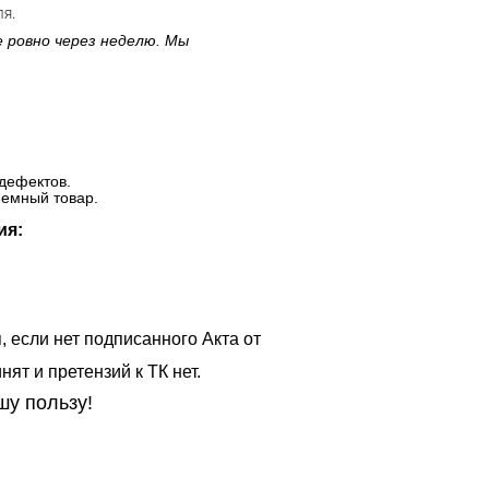
ля.
е ровно через неделю. Мы
дефектов.
ъемный товар.
ия:
, если нет подписанного Акта от
ят и претензий к ТК нет.
шу пользу!