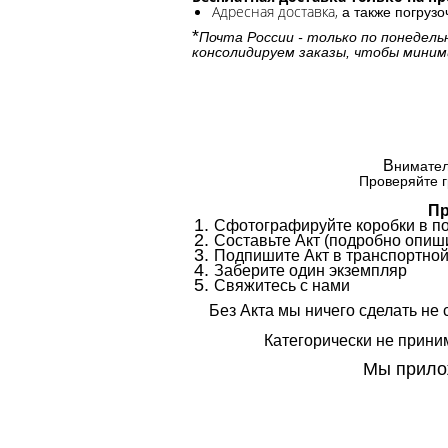
Адресная доставка,
а также погруз
*
Почта России - только по понедель
консолидируем заказы, чтобы миним
В
нимател
Проверяйте г
Пр
Сфотографируйте коробки в п
Составьте Акт (подробно опиши
Подпишите Акт в транспортной
Заберите один экземпляр
Свяжитесь с нами
Без Акта мы ничего сделать не 
Категорически не приним
Мы прилож