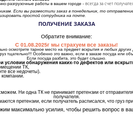
всегда за счет получате
очно-разгрузочные работы в вашем городе -
никам. Если вы разместили заказ в понедельник, то отправлени
изировать простой сотрудника на почте.
ПОЛУЧЕНИЕ ЗАКАЗА
Обратите внимание:
С 01.08.2025г мы страхуем все заказы!
ьно осмотрите тарное место на предмет вскрытия и любых других 
руз тщательно!!! Особенно это важно, если в заказе посуда или об
Если посуда разбита, это будет слышно.
и условии обнаружения каких-то дефектов или вскрыт
омещении ТК,
те все недочеты).
 компании.
сможем. Ни одна ТК не принимает претензии от отправителя
получателя.
аются претензии, если получатель расписался, что груз прин
им максимально усилия, чтобы решить вопрос в ва