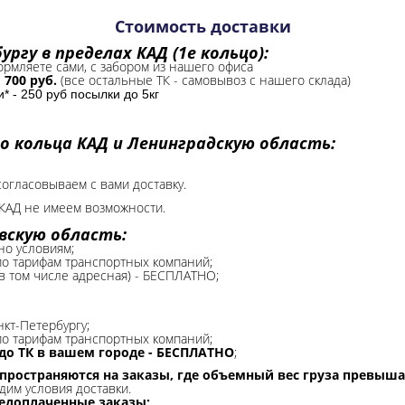
Стоимость доставки
ргу в пределах КАД (1е кольцо):
формляете сами, с забором из нашего офиса
-
700 руб.
(все остальные ТК - самовывоз с нашего склада)
 - 250 руб посылки до 5кг
о кольца КАД и Ленинградскую область:
согласовываем с вами доставку.
КАД не имеем возможности.​
вскую область:
но условиям;
 по тарифам транспортных компаний;
(в том числе адресная) - БЕСПЛАТНО;
нкт-Петербургу;
о тарифам транспортных компаний;
до ТК в вашем городе - БЕСПЛАТНО
;
спространяются на заказы, где объемный вес груза превыша
дим условия доставки.
редоплаченные заказы;