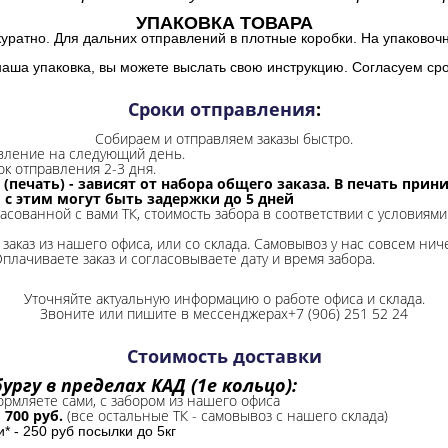
УПАКОВКА ТОВАРА
куратно. Для дальних отправлений в плотные коробки. На упаковоч
наша упаковка, вы можете выслать свою инструкцию. Согласуем сро
Сроки отправления
:
Собираем и отправляем заказы быстро.
авление на следующий день.
ок отправления 2-3 дня.
 (печать) - зависят от набора общего заказа. В печать при
и с этим могут быть задержки до 5 дней
ласованной с вами ТК, стоимость забора в соответствии с условиями
заказ из нашего офиса, или со склада.
Самовывоз у нас совсем ниче
Оплачиваете заказ и согласовываете дату и время забора.
Уточняйте актуальную информацию о работе офиса и склада.
Звоните или пишите в мессенджерах+7 (906) 251 52 24
Стоимость доставки
ргу в пределах КАД (1е кольцо):
формляете сами, с забором из нашего офиса
-
700 руб.
(все остальные ТК - самовывоз с нашего склада)
 - 250 руб посылки до 5кг