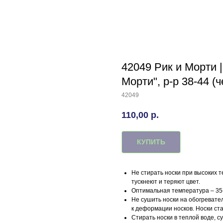
42049 Рик и Морти 
Морти", р-р 38-44 (
42049
110,00
р.
КУПИТЬ
Не стирать носки при высоких т
тускнеют и теряют цвет.
Оптимальная температура – 35-
Не сушить носки на обогревател
к деформации носков. Носки ст
Стирать носки в теплой воде, с