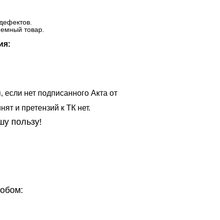
дефектов.
ъемный товар.
ия:
, если нет подписанного Акта от
ят и претензий к ТК нет.
шу пользу!
обом: