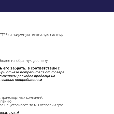
HTTPS) и надежную платежную систему
более на обратную доставку.
 его забрать, в соответствии с
При отказе потребителя от товара
лючением расходов продавца на
дъявления потребителем
х транспортных компаний.
мпанию.
с не устраивает, то мы отправим груз
вые руки!