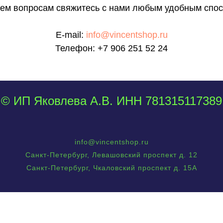
сем вопросам свяжитесь с нами любым удобным спос
E-mail:
info@vincentshop.ru
Телефон:
+7 906 251 52 24
© ИП Яковлева А.В. ИНН 781315117389
info@vincentshop.ru
Санкт-Петербург, Левашовский проспект д. 12
Санкт-Петербург, Чкаловский проспект д. 15А