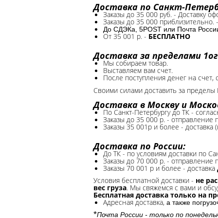
Доставка по Санкт-Петербу
Заказы до 35 000 руб. - Доставку о
Заказы до 35 000 приблизительно. 
До СДЭКа, 5POST или Почта России*
От 35 001 р. -
БЕСПЛАТНО
Доставка за пределами 1ог
Мы собираем товар.
Выставляем вам счет.
После поступления денег на счет, 
Своими силами доставить за пределы 
Доставка в Москву и Моско
По Санкт-Петербургу до ТК - соглас
Заказы до 35 000 р. - отправление
Заказы 35 001р и более - доставка 
Доставка по России:
До ТК - по условиям доставки по Са
Заказы до 70 000 р. -
отправление п
Заказы 70 001 р и более - доставка
Условия бесплатной доставки -
не ра
вес груза
. Мы свяжемся с вами и обсу
Бесплатная доставка только на п
Адресная доставка,
а также погруз
*
Почта России - только по понедель