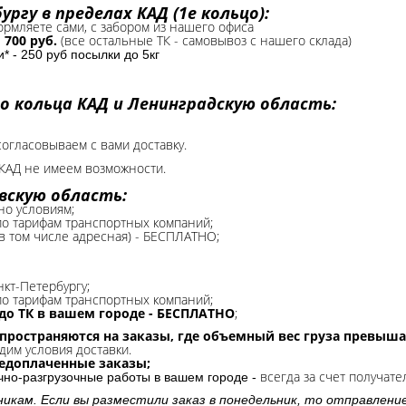
ргу в пределах КАД (1е кольцо):
формляете сами, с забором из нашего офиса
-
700 руб.
(все остальные ТК - самовывоз с нашего склада)
 - 250 руб посылки до 5кг
о кольца КАД и Ленинградскую область:
согласовываем с вами доставку.
КАД не имеем возможности.​
вскую область:
но условиям;
 по тарифам транспортных компаний;
(в том числе адресная) - БЕСПЛАТНО;
нкт-Петербургу;
о тарифам транспортных компаний;
до ТК в вашем городе - БЕСПЛАТНО
;
спространяются на заказы, где объемный вес груза превыша
дим условия доставки.
редоплаченные заказы;
всегда за счет получате
очно-разгрузочные работы в вашем городе -
никам. Если вы разместили заказ в понедельник, то отправлени