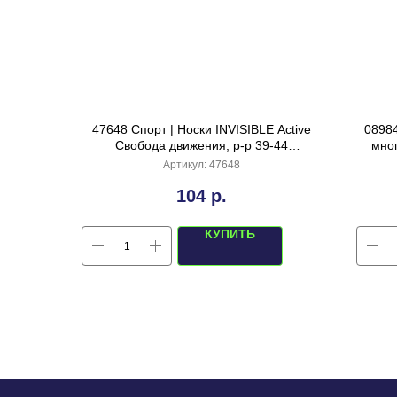
47648 Спорт | Носки INVISIBLE Active
08984
Свобода движения, р-р 39-44
мног
(горчичный)
Артикул:
47648
104
р.
КУПИТЬ