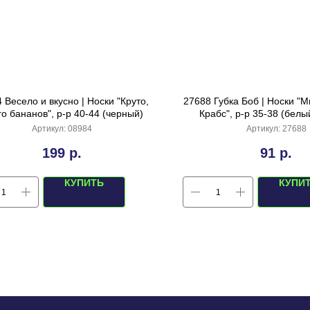
 Весело и вкусно | Носки "Круто,
27688 Губка Боб | Носки "
о бананов", р-р 40-44 (черный)
Крабс", р-р 35-38 (белы
Артикул:
08984
Артикул:
27688
199
р.
91
р.
КУПИТЬ
КУПИ