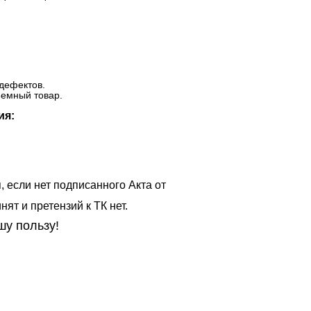
дефектов.
ъемный товар.
ия:
, если нет подписанного Акта от
ят и претензий к ТК нет.
шу пользу!