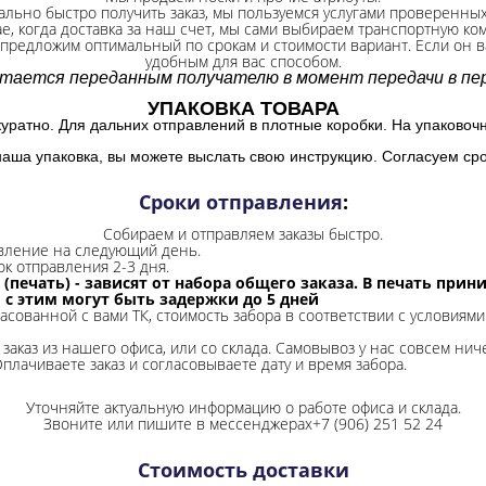
ально быстро получить заказ, мы пользуемся услугами проверенны
ае, когда доставка за наш счет, мы сами выбираем транспортную ко
 предложим оптимальный по срокам и стоимости вариант. Если он ва
удобным для вас способом.
итается переданным получателю в момент передачи в пер
УПАКОВКА ТОВАРА
куратно. Для дальних отправлений в плотные коробки. На упаковоч
наша упаковка, вы можете выслать свою инструкцию. Согласуем сро
Сроки отправления
:
Собираем и отправляем заказы быстро.
авление на следующий день.
ок отправления 2-3 дня.
 (печать) - зависят от набора общего заказа. В печать при
и с этим могут быть задержки до 5 дней
ласованной с вами ТК, стоимость забора в соответствии с условиями
заказ из нашего офиса, или со склада.
Самовывоз у нас совсем ниче
Оплачиваете заказ и согласовываете дату и время забора.
Уточняйте актуальную информацию о работе офиса и склада.
Звоните или пишите в мессенджерах+7 (906) 251 52 24
Стоимость доставки