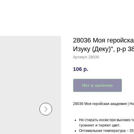
28036 Моя геройска
Изуку (Деку)", р-р 
Артикул:
28036
106
р.
Нет в наличии
28036 Моя геройская академия | Но
Не стирать носки при высоких т
тускнеют и теряют цвет.
Оптимальная температура – 35-