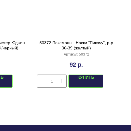
Мистер Юджин
50372 Покемоны | Носки "Пикачу", р-р
й/черный)
36-39 (желтый)
Артикул:
50372
92
р.
ТЬ
КУПИТЬ