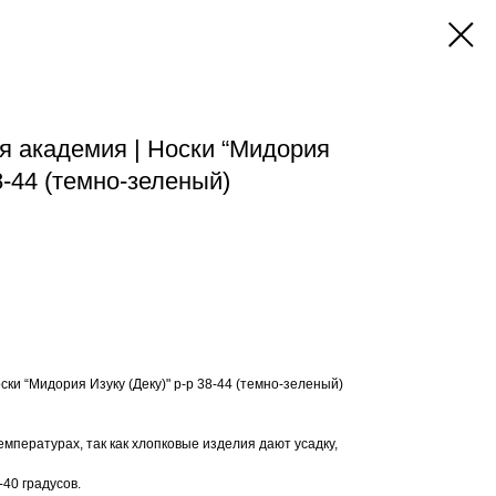
я академия | Носки “Мидория
38-44 (темно-зеленый)
ски “Мидория Изуку (Деку)" р-р 38-44 (темно-зеленый)
емпературах, так как хлопковые изделия дают усадку,
40 градусов.