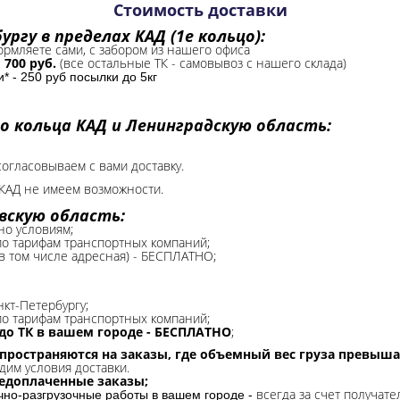
Стоимость доставки
ргу в пределах КАД (1е кольцо):
формляете сами, с забором из нашего офиса
-
700 руб.
(все остальные ТК - самовывоз с нашего склада)
 - 250 руб посылки до 5кг
о кольца КАД и Ленинградскую область:
согласовываем с вами доставку.
КАД не имеем возможности.​
вскую область:
но условиям;
 по тарифам транспортных компаний;
(в том числе адресная) - БЕСПЛАТНО;
нкт-Петербургу;
о тарифам транспортных компаний;
до ТК в вашем городе - БЕСПЛАТНО
;
спространяются на заказы, где объемный вес груза превыша
дим условия доставки.
редоплаченные заказы;
всегда за счет получате
очно-разгрузочные работы в вашем городе -