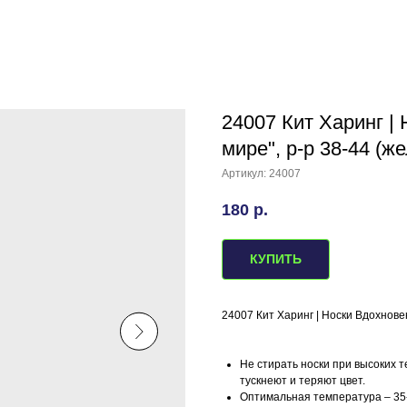
24007 Кит Харинг |
мире", р-р 38-44 (ж
Артикул:
24007
180
р.
КУПИТЬ
24007 Кит Харинг | Носки Вдохнове
Не стирать носки при высоких т
тускнеют и теряют цвет.
Оптимальная температура – 35-