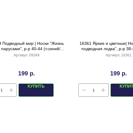
9 Подводный мир | Носки "Жизнь
16361 Яркие и цветные| Н
 парусами", р-р 40-44 (т.синий/
подводная лодка", р-р 38-
голубой)
желтый)
Артикул:
09349
Артикул:
16361
199
р.
199
р.
КУПИТЬ
КУПИ