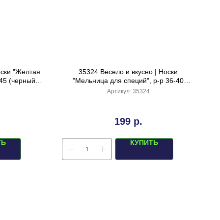
оски "Желтая
35324 Весело и вкусно | Носки
45 (черный/
"Мельница для специй", р-р 36-40
(горчичный зеленый)
Артикул:
35324
199
р.
ТЬ
КУПИТЬ