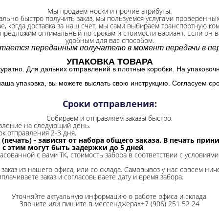
Мы продаем носки и прочие атрибуты.
ально быстро получить заказ, мы пользуемся услугами проверенны
ае, когда доставка за наш счет, мы сами выбираем транспортную ко
 предложим оптимальный по срокам и стоимости вариант. Если он ва
удобным для вас способом.
итается переданным получателю в момент передачи в пер
УПАКОВКА ТОВАРА
куратно. Для дальних отправлений в плотные коробки. На упаковоч
наша упаковка, вы можете выслать свою инструкцию. Согласуем сро
Сроки отправления
:
Собираем и отправляем заказы быстро.
авление на следующий день.
ок отправления 2-3 дня.
 (печать) - зависят от набора общего заказа. В печать при
и с этим могут быть задержки до 5 дней
ласованной с вами ТК, стоимость забора в соответствии с условиями
заказ из нашего офиса, или со склада.
Самовывоз у нас совсем ниче
Оплачиваете заказ и согласовываете дату и время забора.
Уточняйте актуальную информацию о работе офиса и склада.
Звоните или пишите в мессенджерах+7 (906) 251 52 24