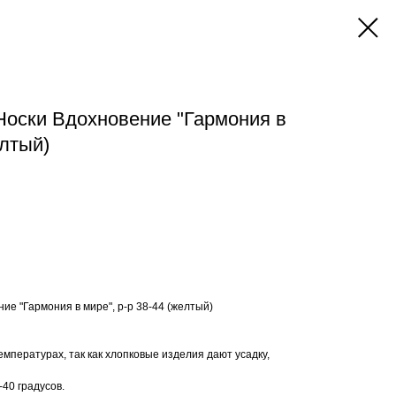
 Носки Вдохновение "Гармония в
елтый)
ние "Гармония в мире", р-р 38-44 (желтый)
емпературах, так как хлопковые изделия дают усадку,
40 градусов.