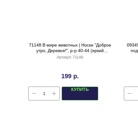
71148 В мире животных | Носки "Доброе
0934
утро, Деревня!", р-р 40-44 (яркий
под
голубой)
Артикул:
71148
199
р.
КУПИТЬ