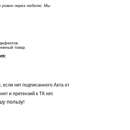
е ровно через неделю. Мы
дефектов.
ъемный товар.
ия:
, если нет подписанного Акта от
ят и претензий к ТК нет.
шу пользу!