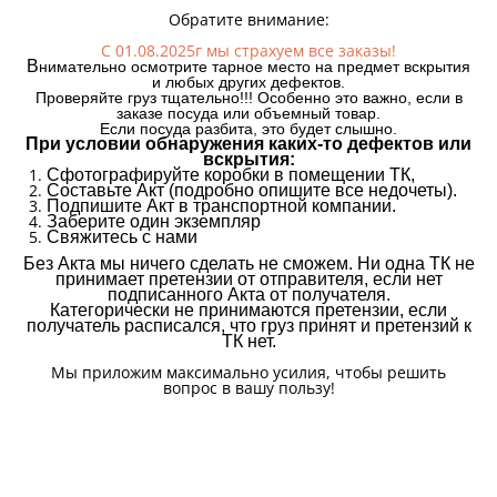
Обратите внимание:
С 01.08.2025г мы страхуем все заказы!
В
нимательно осмотрите тарное место на предмет вскрытия
и любых других дефектов.
Проверяйте груз тщательно!!! Особенно это важно, если в
заказе посуда или объемный товар.
Если посуда разбита, это будет слышно.
При условии обнаружения каких-то дефектов или
вскрытия:
Сфотографируйте коробки в помещении ТК,
Составьте Акт (подробно опишите все недочеты).
Подпишите Акт в транспортной компании.
Заберите один экземпляр
Свяжитесь с нами
Без Акта мы ничего сделать не сможем. Ни одна ТК не
принимает претензии от отправителя, если нет
подписанного Акта от получателя.
Категорически не принимаются претензии, если
получатель расписался, что груз принят и претензий к
ТК нет.
Мы приложим максимально усилия, чтобы решить
вопрос в вашу пользу!