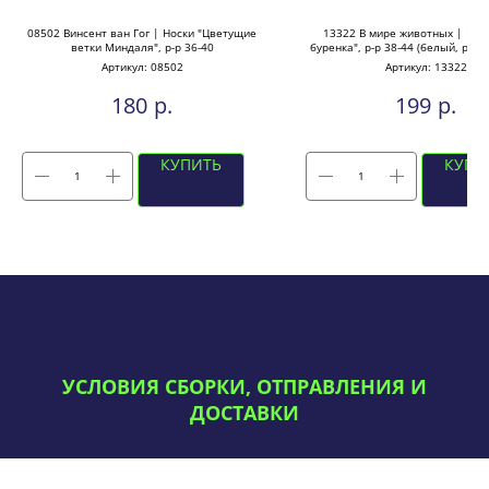
08502 Винсент ван Гог | Носки "Цветущие
13322 В мире животных | Нос
ветки Миндаля", р-р 36-40
буренка", р-р 38-44 (белый, роз
и мысок)
Артикул:
08502
Артикул:
13322
р.
р.
180
199
КУПИТЬ
КУПИ
УСЛОВИЯ СБОРКИ, ОТПРАВЛЕНИЯ И
ДОСТАВКИ