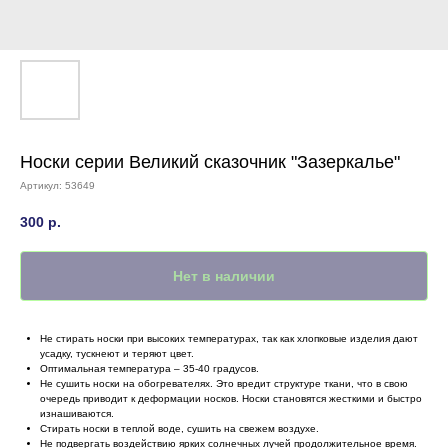
Носки серии Великий сказочник "Зазеркалье"
Артикул:
53649
300
р.
Нет в наличии
Не стирать носки при высоких температурах, так как хлопковые изделия дают
усадку, тускнеют и теряют цвет.
Оптимальная температура – 35-40 градусов.
Не сушить носки на обогревателях. Это вредит структуре ткани, что в свою
очередь приводит к деформации носков. Носки становятся жесткими и быстро
изнашиваются.
Стирать носки в теплой воде, сушить на свежем воздухе.
Не подвергать воздействию ярких солнечных лучей продолжительное время.