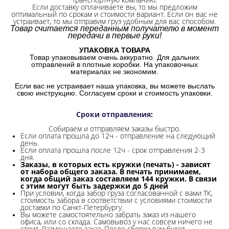
Если доставку оплачиваете вы, то мы предложим
оптимальный по срокам и стоимости вариант. Если он вас не
устраивает, то мы отправим груз удобным для вас способом.
Товар считается переданным получателю в момент
передачи в первые руки!
УПАКОВКА ТОВАРА
Товар упаковываем очень аккуратно. Для дальних
отправлений в плотные коробки. На упаковочных
материалах не экономим.
Если вас не устраивает наша упаковка, вы можете выслать
свою инструкцию. Согласуем сроки и стоимость упаковки.
Сроки отправления
:
Собираем и отправляем заказы быстро.
Если оплата прошла до 12ч - отправление на следующий
день.
Если оплата прошла после 12ч - срок отправления 2-3
дня.
Заказы, в которых есть кружки (печать) - зависят
от набора общего заказа. В печать принимаем,
когда общий заказ составляем 144 кружки. В связи
с этим могут быть задержки до 5 дней
При условии, когда забор груза согласованной с вами ТК,
стоимость забора в соответствии с условиями стоимости
доставки по Санкт-Петербургу.
Вы можете самостоятельно забрать заказ из нашего
офиса, или со склада.
Самовывоз у нас совсем ничего не
стоит. Размещаете заказ. После сборки вам будет