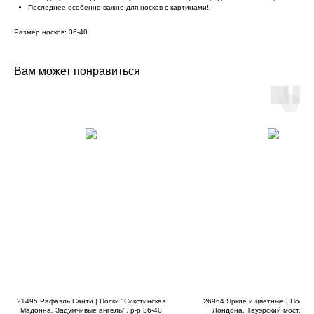
Последнее особенно важно для носков с картинами!
Размер носков: 36-40
Вам может понравиться
21495 Рафаэль Санти | Носки "Сикстинская
26964 Яркие и цветные | Носки 
Мадонна. Задумчивые ангелы", р-р 36-40
Лондона. Тауэрский мост, р-р