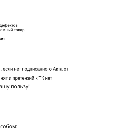
дефектов.
ъемный товар.
ия:
, если нет подписанного Акта от
ят и претензий к ТК нет.
ашу пользу!
особом: