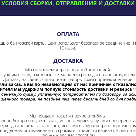
УСЛОВИЯ СБОРКИ, ОТПРАВЛЕНИЯ И ДОСТАВКИ
ОПЛАТА
щью банковской карты. Сайт использует безопасное соединение
(
Юkassa.
ДОСТАВКА
Мы не являемся транспортной компанией.
лучшим ценам, в которые не заложены расходы на доставку, и тем 
Доставку на сайте считают интеграторы транспортных компаний.
ли заказ, а вы по независящим от нас причинам отказались
бителя мы удержим полную стоимость доставки и реверса
"
 денежную сумму, уплаченную потребителем по договору, за иск
щенного товара, не позднее чем через десять дней со дня пре
.
Мы продаем носки и прочие атрибуты.
ально быстро получить заказ, мы пользуемся услугами проверенны
ае, когда доставка за наш счет, мы сами выбираем транспортную ко
 предложим оптимальный по срокам и стоимости вариант. Если он ва
удобным для вас способом.