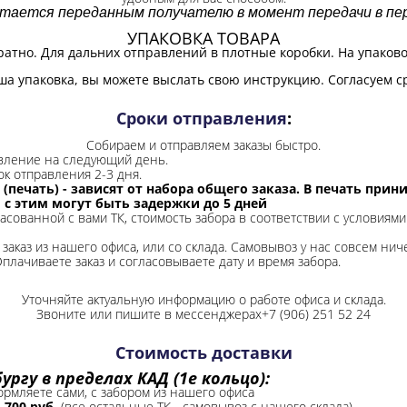
итается переданным получателю в момент передачи в пер
УПАКОВКА ТОВАРА
ратно. Для дальних отправлений в плотные коробки. На упаков
ша упаковка, вы можете выслать свою инструкцию. Согласуем с
Сроки отправления
:
Собираем и отправляем заказы быстро.
авление на следующий день.
ок отправления 2-3 дня.
 (печать) - зависят от набора общего заказа. В печать при
и с этим могут быть задержки до 5 дней
ласованной с вами ТК, стоимость забора в соответствии с условиями
заказ из нашего офиса, или со склада.
Самовывоз у нас совсем ниче
Оплачиваете заказ и согласовываете дату и время забора.
Уточняйте актуальную информацию о работе офиса и склада.
Звоните или пишите в мессенджерах+7 (906) 251 52 24
Стоимость доставки
ргу в пределах КАД (1е кольцо):
формляете сами, с забором из нашего офиса
-
700 руб.
(все остальные ТК - самовывоз с нашего склада)