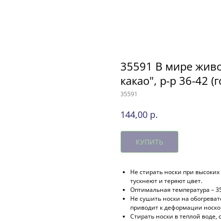
35591 В мире жив
какао", р-р 36-42 (
35591
р.
144,00
КУПИТЬ
Не стирать носки при высоких 
тускнеют и теряют цвет.
Оптимальная температура – 35
Не сушить носки на обогревате
приводит к деформации носко
Стирать носки в теплой воде, 