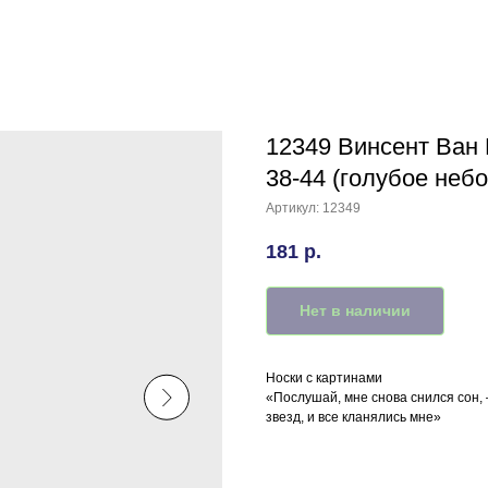
12349 Винсент Ван Г
38-44 (голубое небо
Артикул:
12349
181
р.
Нет в наличии
Носки с картинами
«Послушай, мне снова снился сон, 
звезд, и все кланялись мне»
Книга Б