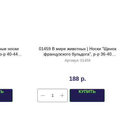
ные носки
01459 В мире животных | Носки "Щенок
р-р 40-44
французского бульдога", р-р 36-40
(желтый/черный)
Артикул:
01459
188
р.
ТЬ
КУПИТЬ