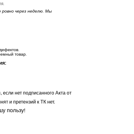
ля.
е ровно через неделю. Мы
дефектов.
ъемный товар.
ия:
, если нет подписанного Акта от
ят и претензий к ТК нет.
шу пользу!