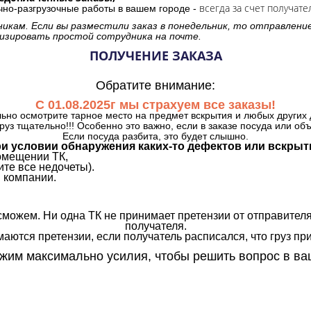
всегда за счет получате
очно-разгрузочные работы в вашем городе -
никам. Если вы разместили заказ в понедельник, то отправлени
изировать простой сотрудника на почте.
ПОЛУЧЕНИЕ ЗАКАЗА
Обратите внимание:
С 01.08.2025г мы страхуем все заказы!
ьно осмотрите тарное место на предмет вскрытия и любых других 
руз тщательно!!! Особенно это важно, если в заказе посуда или об
Если посуда разбита, это будет слышно.
и условии обнаружения каких-то дефектов или вскрыт
омещении ТК,
те все недочеты).
 компании.
сможем. Ни одна ТК не принимает претензии от отправителя
получателя.
аются претензии, если получатель расписался, что груз прин
им максимально усилия, чтобы решить вопрос в ва