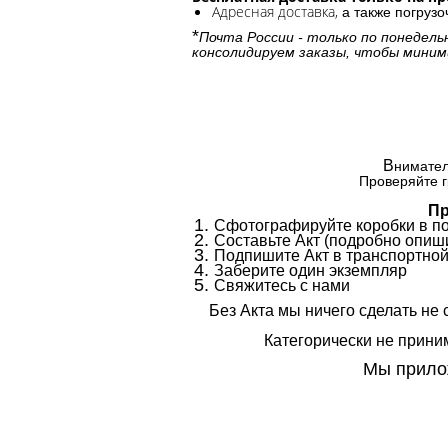
Адресная доставка,
а также погруз
*
Почта России - только по понедель
консолидируем заказы, чтобы миним
В
нимател
Проверяйте г
Пр
Сфотографируйте коробки в п
Составьте Акт (подробно опиши
Подпишите Акт в транспортной
Заберите один экземпляр
Свяжитесь с нами
Без Акта мы ничего сделать не 
Категорически не приним
Мы прилож