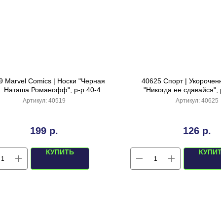
9 Marvel Comics | Носки "Черная
40625 Спорт | Укорочен
. Наташа Романофф", р-р 40-44,
"Никогда не сдавайся", 
(черный/красный)
(серый)
Артикул:
40519
Артикул:
40625
199
р.
126
р.
КУПИТЬ
КУПИ