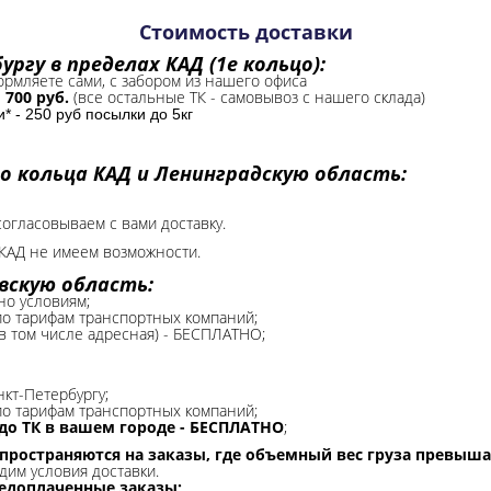
Стоимость доставки
ргу в пределах КАД (1е кольцо):
формляете сами, с забором из нашего офиса
-
700 руб.
(все остальные ТК - самовывоз с нашего склада)
 - 250 руб посылки до 5кг
о кольца КАД и Ленинградскую область:
согласовываем с вами доставку.
КАД не имеем возможности.​
вскую область:
но условиям;
 по тарифам транспортных компаний;
(в том числе адресная) - БЕСПЛАТНО;
нкт-Петербургу;
о тарифам транспортных компаний;
до ТК в вашем городе - БЕСПЛАТНО
;
спространяются на заказы, где объемный вес груза превыша
дим условия доставки.
редоплаченные заказы;