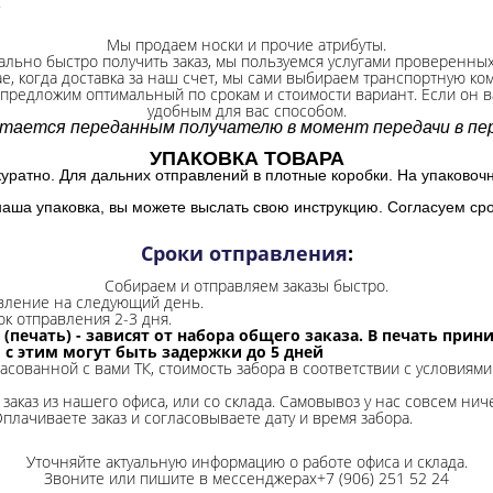
.
Мы продаем носки и прочие атрибуты.
ально быстро получить заказ, мы пользуемся услугами проверенны
ае, когда доставка за наш счет, мы сами выбираем транспортную ко
 предложим оптимальный по срокам и стоимости вариант. Если он ва
удобным для вас способом.
итается переданным получателю в момент передачи в пер
УПАКОВКА ТОВАРА
куратно. Для дальних отправлений в плотные коробки. На упаковоч
наша упаковка, вы можете выслать свою инструкцию. Согласуем сро
Сроки отправления
:
Собираем и отправляем заказы быстро.
авление на следующий день.
ок отправления 2-3 дня.
 (печать) - зависят от набора общего заказа. В печать при
и с этим могут быть задержки до 5 дней
ласованной с вами ТК, стоимость забора в соответствии с условиями
заказ из нашего офиса, или со склада.
Самовывоз у нас совсем ниче
Оплачиваете заказ и согласовываете дату и время забора.
Уточняйте актуальную информацию о работе офиса и склада.
Звоните или пишите в мессенджерах+7 (906) 251 52 24