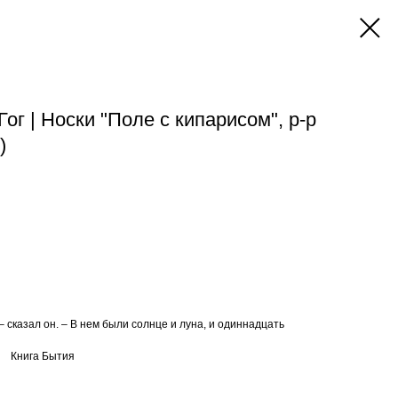
ог | Носки "Поле с кипарисом", р-р
)
– сказал он. – В нем были солнце и луна, и одиннадцать
ытия