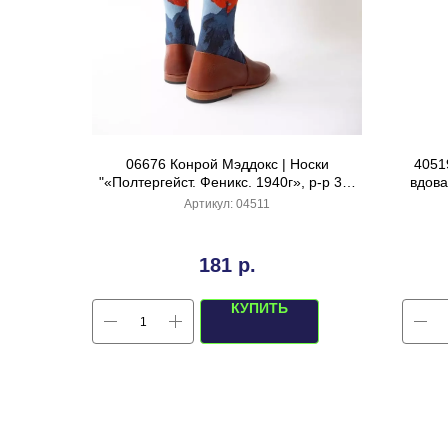
06676 Конрой Мэддокс | Носки
4051
"«Полтергейст. Феникс. 1940г», р-р 36-
вдова
38 (синий)
Артикул:
04511
181
р.
КУПИТЬ