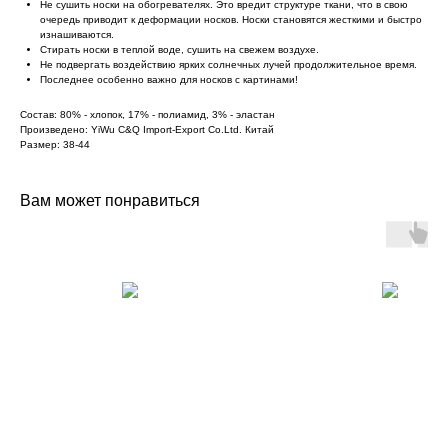
Не сушить носки на обогревателях. Это вредит структуре ткани, что в свою
очередь приводит к деформации носков. Носки становятся жесткими и быстро
изнашиваются.
Стирать носки в теплой воде, сушить на свежем воздухе.
Не подвергать воздействию ярких солнечных лучей продолжительное время.
Последнее особенно важно для носков с картинами!
Состав: 80% - хлопок, 17% - полиамид, 3% - эластан
Произведено: YiWu C&Q Import-Export Co.Ltd. Китай
Размер: 38-44
Вам может понравиться