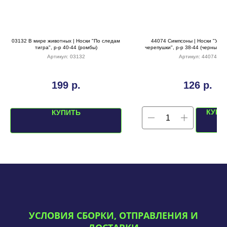
03132 В мире животных | Носки "По следам
44074 Симпсоны | Носки "Узн
тигра", р-р 40-44 (ромбы)
черепушки", р-р 38-44 (черный/о
Артикул:
03132
Артикул:
44074
199
р.
126
р.
КУПИ
КУПИТЬ
УСЛОВИЯ СБОРКИ, ОТПРАВЛЕНИЯ И