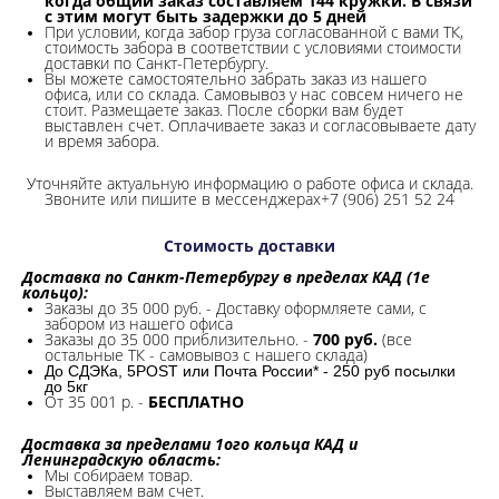
когда общий заказ составляем 144 кружки. В связи
с этим могут быть задержки до 5 дней
При условии, когда забор груза согласованной с вами ТК,
стоимость забора в соответствии с условиями стоимости
доставки по Санкт-Петербургу.
Вы можете самостоятельно забрать заказ из нашего
офиса, или со склада.
Самовывоз у нас совсем ничего не
стоит. Размещаете заказ. После сборки вам будет
выставлен счет. Оплачиваете заказ и согласовываете дату
и время забора.
Уточняйте актуальную информацию о работе офиса и склада.
Звоните или пишите в мессенджерах+7 (906) 251 52 24
Стоимость доставки
Доставка по Санкт-Петербургу в пределах КАД (1е
кольцо):
Заказы до 35 000 руб. - Доставку оформляете сами, с
забором из нашего офиса
Заказы до 35 000 приблизительно. -
700 руб.
(все
остальные ТК - самовывоз с нашего склада)
До СДЭКа, 5POST или Почта России* - 250 руб посылки
до 5кг
От 35 001 р. -
БЕСПЛАТНО
Доставка за пределами 1ого кольца КАД и
Ленинградскую область:
Мы собираем товар.
Выставляем вам счет.