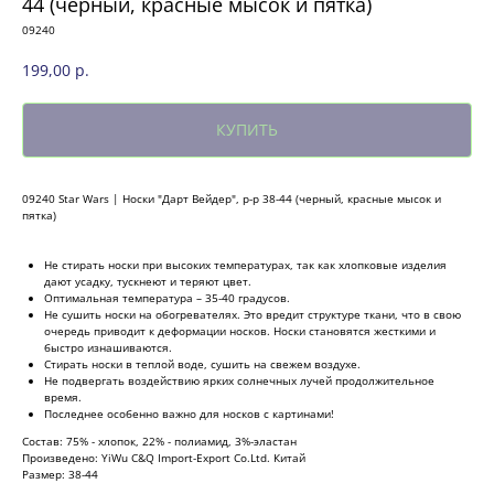
44 (черный, красные мысок и пятка)
09240
199,00
р.
КУПИТЬ
09240 Star Wars | Носки "Дарт Вейдер", р-р 38-44 (черный, красные мысок и
пятка)
Не стирать носки при высоких температурах, так как хлопковые изделия
дают усадку, тускнеют и теряют цвет.
Оптимальная температура – 35-40 градусов.
Не сушить носки на обогревателях. Это вредит структуре ткани, что в свою
очередь приводит к деформации носков. Носки становятся жесткими и
быстро изнашиваются.
Стирать носки в теплой воде, сушить на свежем воздухе.
Не подвергать воздействию ярких солнечных лучей продолжительное
время.
Последнее особенно важно для носков с картинами!
Состав: 75% - хлопок, 22% - полиамид, 3%-эластан
Произведено: YiWu C&Q Import-Export Co.Ltd. Китай
Размер: 38-44