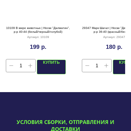
10109 В мире животных | Носки "Далматин",
29347 Марк Шагал | Носки "День 
р-р 40-44 (белый/черный/голубой)
р-р 36-40 (красный/бежев
Артикул:
10109
Артикул:
29347
199
р.
180
р.
КУПИТЬ
КУПИ
УСЛОВИЯ СБОРКИ, ОТПРАВЛЕНИЯ И
ДОСТАВКИ