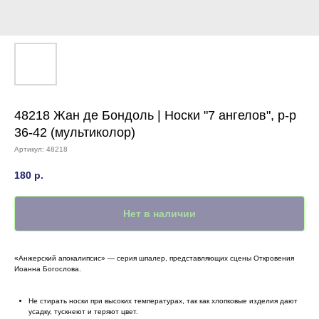
48218 Жан де Бондоль | Носки "7 ангелов", р-р
36-42 (мультиколор)
Артикул:
48218
180
р.
Нет в наличии
«Анжерский апокалипсис» — серия шпалер, представляющих сцены Откровения
Иоанна Богослова.
Не стирать носки при высоких температурах, так как хлопковые изделия дают
усадку, тускнеют и теряют цвет.