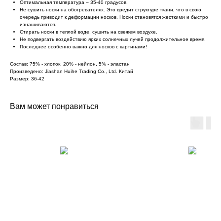
Оптимальная температура – 35-40 градусов.
Не сушить носки на обогревателях. Это вредит структуре ткани, что в свою
очередь приводит к деформации носков. Носки становятся жесткими и быстро
изнашиваются.
Стирать носки в теплой воде, сушить на свежем воздухе.
Не подвергать воздействию ярких солнечных лучей продолжительное время.
Последнее особенно важно для носков с картинами!
Состав: 75% - хлопок, 20% - нейлон, 5% - эластан
Произведено: Jiashan Huihe Trading Co., Ltd. Китай
Размер: 36-42
Вам может понравиться