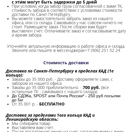
с этим могут быть задержки до 5 дней
При условии, когда забор груза согласованной с вами ТК,
стоимость забора в соответствии с условиями стоимости
доставки по Санкт-Петербургу.
Вы можете самостоятельно забрать заказ из нашего
офиса, или со склада.
Самовывоз у нас совсем ничего не
стоит. Размещаете заказ. После сборки вам будет
выставлен счет. Оплачиваете заказ и согласовываете дату
и время забора.
Уточняйте актуальную информацию о работе офиса и склада.
Звоните или пишите в мессенджерах+7 (906) 251 52 24
Стоимость доставки
Доставка по Санкт-Петербургу в пределах КАД (1е
кольцо):
Заказы до 35 000 руб. - Доставку оформляете сами, с
забором из нашего офиса
Заказы до 35 000 приблизительно. -
700 руб.
(все
остальные ТК - самовывоз с нашего склада)
До СДЭКа, 5POST или Почта России* - 250 руб посылки
до 5кг
От 35 001 р. -
БЕСПЛАТНО
Доставка за пределами 1ого кольца КАД и
Ленинградскую область:
Мы собираем товар.
Выставляем вам счет.
После поступления денег на счет, согласовываем с вами