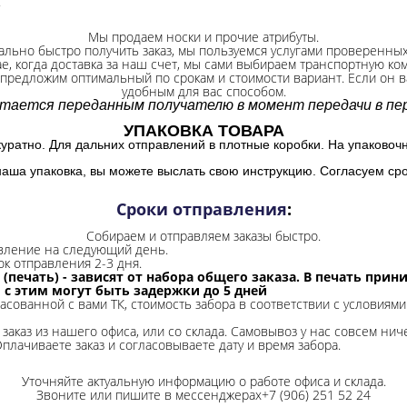
.
Мы продаем носки и прочие атрибуты.
ально быстро получить заказ, мы пользуемся услугами проверенны
ае, когда доставка за наш счет, мы сами выбираем транспортную ко
 предложим оптимальный по срокам и стоимости вариант. Если он ва
удобным для вас способом.
итается переданным получателю в момент передачи в пер
УПАКОВКА ТОВАРА
куратно. Для дальних отправлений в плотные коробки. На упаковоч
наша упаковка, вы можете выслать свою инструкцию. Согласуем сро
Сроки отправления
:
Собираем и отправляем заказы быстро.
авление на следующий день.
ок отправления 2-3 дня.
 (печать) - зависят от набора общего заказа. В печать при
и с этим могут быть задержки до 5 дней
ласованной с вами ТК, стоимость забора в соответствии с условиями
заказ из нашего офиса, или со склада.
Самовывоз у нас совсем ниче
Оплачиваете заказ и согласовываете дату и время забора.
Уточняйте актуальную информацию о работе офиса и склада.
Звоните или пишите в мессенджерах+7 (906) 251 52 24