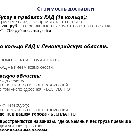
Стоимость доставки
ргу в пределах КАД (1е кольцо):
формляете сами, с забором из нашего офиса
-
700 руб.
(все остальные ТК - самовывоз с нашего склада)
 - 250 руб посылки до 5кг
о кольца КАД и Ленинградскую область:
согласовываем с вами доставку.
КАД не имеем возможности.​
вскую область:
но условиям;
 по тарифам транспортных компаний;
(в том числе адресная) - БЕСПЛАТНО;
нкт-Петербургу;
о тарифам транспортных компаний;
до ТК в вашем городе - БЕСПЛАТНО
;
спространяются на заказы, где объемный вес груза превыша
дим условия доставки.
редоплаченные заказы;