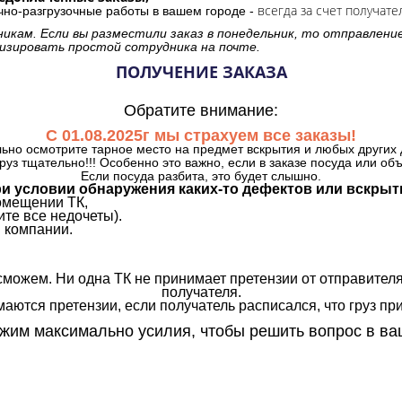
всегда за счет получате
очно-разгрузочные работы в вашем городе -
никам. Если вы разместили заказ в понедельник, то отправлени
изировать простой сотрудника на почте.
ПОЛУЧЕНИЕ ЗАКАЗА
Обратите внимание:
С 01.08.2025г мы страхуем все заказы!
ьно осмотрите тарное место на предмет вскрытия и любых других 
руз тщательно!!! Особенно это важно, если в заказе посуда или об
Если посуда разбита, это будет слышно.
и условии обнаружения каких-то дефектов или вскрыт
омещении ТК,
те все недочеты).
 компании.
сможем. Ни одна ТК не принимает претензии от отправителя
получателя.
аются претензии, если получатель расписался, что груз прин
им максимально усилия, чтобы решить вопрос в ва