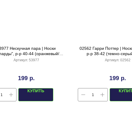
3977 Нескучная пара | Носки
02562 Гарри Поттер | Носк
парды", р-р 40-44 (оранжевый/
р-р 38-42 (темно-серы
графит)
Артикул:
53977
Артикул:
02562
199
р.
199
р.
КУПИТЬ
КУПИ