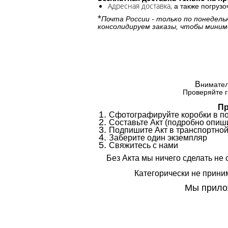
Адресная доставка,
а также погруз
*
Почта России - только по понедель
консолидируем заказы, чтобы миним
В
нимател
Проверяйте г
Пр
Сфотографируйте коробки в п
Составьте Акт (подробно опиши
Подпишите Акт в транспортной
Заберите один экземпляр
Свяжитесь с нами
Без Акта мы ничего сделать не 
Категорически не приним
Мы прилож