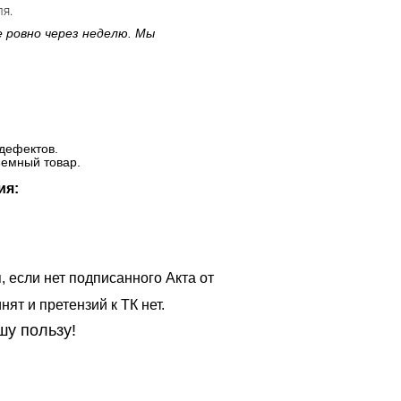
ля.
е ровно через неделю. Мы
дефектов.
ъемный товар.
ия:
, если нет подписанного Акта от
ят и претензий к ТК нет.
шу пользу!