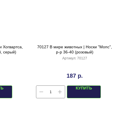
и Хогвартса,
70127 В мире животных | Носки "Мопс",
й, серый)
р-р 36-40 (розовый)
Артикул:
70127
187
р.
ТЬ
КУПИТЬ