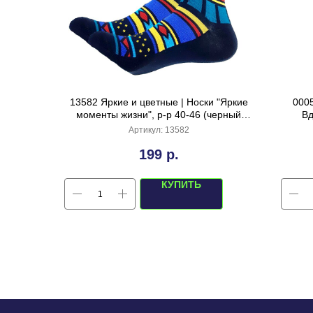
13582 Яркие и цветные | Носки "Яркие
000
моменты жизни", р-р 40-46 (черный
Вд
мультиколор)
Артикул:
13582
199
р.
КУПИТЬ