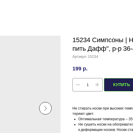
15234 Симпсоны | 
пить Дафф", р-р 36
Артикул:
15234
199
р.
КУПИТЬ
Не стирать носки при высоких темп
теряют цвет.
Оптимальная температура – 35-
Не сушить носки на обогревател
к деформации носков. Носки ст