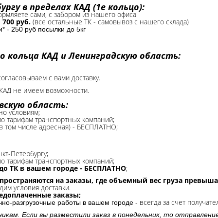
ргу в пределах КАД (1е кольцо):
формляете сами, с забором из нашего офиса
-
700 руб.
(все остальные ТК - самовывоз с нашего склада)
 - 250 руб посылки до 5кг
о кольца КАД и Ленинградскую область:
согласовываем с вами доставку.
КАД не имеем возможности.​
вскую область:
но условиям;
 по тарифам транспортных компаний;
(в том числе адресная) - БЕСПЛАТНО;
нкт-Петербургу;
о тарифам транспортных компаний;
до ТК в вашем городе - БЕСПЛАТНО
;
спространяются на заказы, где объемный вес груза превыша
дим условия доставки.
редоплаченные заказы;
всегда за счет получате
очно-разгрузочные работы в вашем городе -
никам. Если вы разместили заказ в понедельник, то отправлени