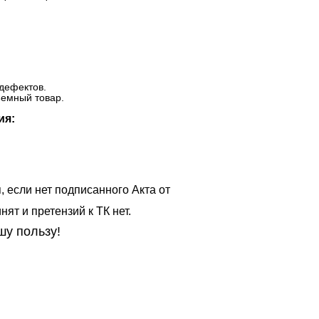
дефектов.
ъемный товар.
ия:
, если нет подписанного Акта от
ят и претензий к ТК нет.
шу пользу!