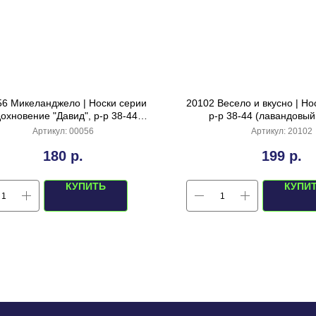
56 Микеланджело | Носки серии
20102 Весело и вкусно | Но
охновение "Давид", р-р 38-44
р-р 38-44 (лавандовый
(голубой)
Артикул:
00056
Артикул:
20102
180
р.
199
р.
КУПИТЬ
КУПИ