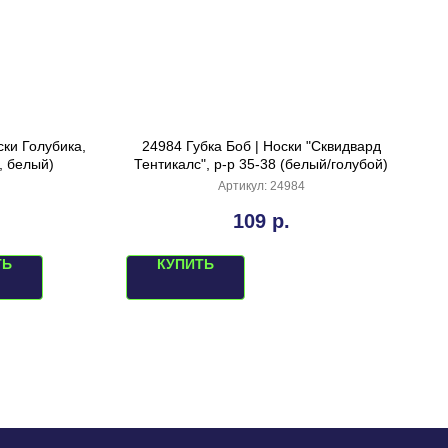
ски Голубика,
24984 Губка Боб | Носки "Сквидвард
, белый)
Тентикалс", р-р 35-38 (белый/голубой)
Артикул:
24984
109
р.
ТЬ
КУПИТЬ