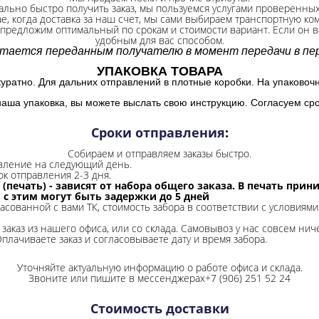
ально быстро получить заказ, мы пользуемся услугами проверенны
ае, когда доставка за наш счет, мы сами выбираем транспортную ко
 предложим оптимальный по срокам и стоимости вариант. Если он ва
удобным для вас способом.
итается переданным получателю в момент передачи в пер
УПАКОВКА ТОВАРА
куратно. Для дальних отправлений в плотные коробки. На упаковоч
наша упаковка, вы можете выслать свою инструкцию. Согласуем сро
Сроки отправления
:
Собираем и отправляем заказы быстро.
авление на следующий день.
ок отправления 2-3 дня.
 (печать) - зависят от набора общего заказа. В печать при
и с этим могут быть задержки до 5 дней
ласованной с вами ТК, стоимость забора в соответствии с условиями
заказ из нашего офиса, или со склада.
Самовывоз у нас совсем ниче
Оплачиваете заказ и согласовываете дату и время забора.
Уточняйте актуальную информацию о работе офиса и склада.
Звоните или пишите в мессенджерах+7 (906) 251 52 24
Стоимость доставки