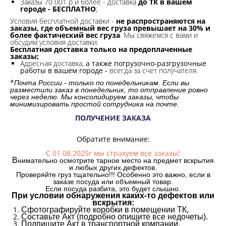
Заказы 70 001 р и более - доставка
до ТК в вашем
городе - БЕСПЛАТНО
;
Условия бесплатной доставки -
не распространяются на
заказы, где объемный вес груза превышает на 30% и
более фактический вес груза
. Мы свяжемся с вами и
обсудим условия доставки.
Бесплатная доставка только на предоплаченные
заказы;
Адресная доставка,
а также погрузочно-разгрузочные
работы в вашем городе -
всегда за счет получателя.
*
Почта России - только по понедельникам. Если вы
разместили заказ в понедельник, то отправление ровно
через неделю. Мы консолидируем заказы, чтобы
минимизировать простой сотрудника на почте.
ПОЛУЧЕНИЕ ЗАКАЗА
Обратите внимание:
С 01.08.2025г мы страхуем все заказы!
В
нимательно осмотрите тарное место на предмет вскрытия
и любых других дефектов.
Проверяйте груз тщательно!!! Особенно это важно, если в
заказе посуда или объемный товар.
Если посуда разбита, это будет слышно.
При условии обнаружения каких-то дефектов или
вскрытия:
Сфотографируйте коробки в помещении ТК,
Составьте Акт (подробно опишите все недочеты).
Подпишите Акт в транспортной компании.