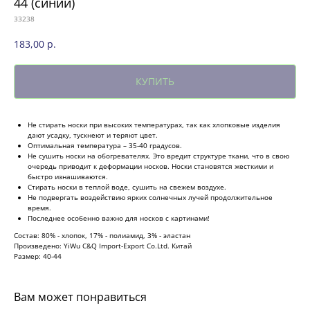
44 (синий)
33238
183,00
р.
КУПИТЬ
Не стирать носки при высоких температурах, так как хлопковые изделия
дают усадку, тускнеют и теряют цвет.
Оптимальная температура – 35-40 градусов.
Не сушить носки на обогревателях. Это вредит структуре ткани, что в свою
очередь приводит к деформации носков. Носки становятся жесткими и
быстро изнашиваются.
Стирать носки в теплой воде, сушить на свежем воздухе.
Не подвергать воздействию ярких солнечных лучей продолжительное
время.
Последнее особенно важно для носков с картинами!
Состав: 80% - хлопок, 17% - полиамид, 3% - эластан
Произведено: YiWu C&Q Import-Export Co.Ltd. Китай
Размер: 40-44
Вам может понравиться