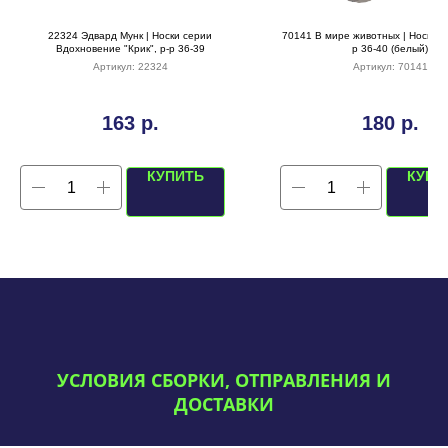
22324 Эдвард Мунк | Носки серии
70141 В мире животных | Носки "П
Вдохновение "Крик", р-р 36-39
р 36-40 (белый)
Артикул:
22324
Артикул:
70141
163
р.
180
р.
КУПИТЬ
КУПИ
УСЛОВИЯ СБОРКИ, ОТПРАВЛЕНИЯ И
ДОСТАВКИ