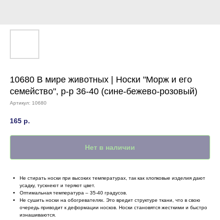
10680 В мире животных | Носки "Морж и его
семейство", р-р 36-40 (сине-бежево-розовый)
Артикул:
10680
165
р.
Нет в наличии
Не стирать носки при высоких температурах, так как хлопковые изделия дают
усадку, тускнеют и теряют цвет.
Оптимальная температура – 35-40 градусов.
Не сушить носки на обогревателях. Это вредит структуре ткани, что в свою
очередь приводит к деформации носков. Носки становятся жесткими и быстро
изнашиваются.