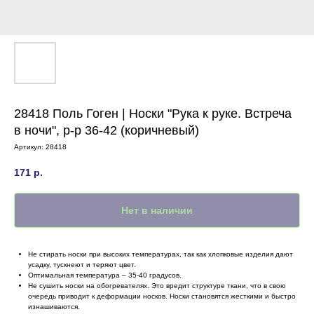
28418 Поль Гоген | Носки "Рука к руке. Встреча
в ночи", р-р 36-42 (коричневый)
Артикул:
28418
171
р.
Нет в наличии
Не стирать носки при высоких температурах, так как хлопковые изделия дают
усадку, тускнеют и теряют цвет.
Оптимальная температура – 35-40 градусов.
Не сушить носки на обогревателях. Это вредит структуре ткани, что в свою
очередь приводит к деформации носков. Носки становятся жесткими и быстро
изнашиваются.