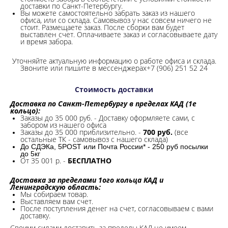
доставки по Санкт-Петербургу.
Вы можете самостоятельно забрать заказ из нашего
офиса, или со склада.
Самовывоз у нас совсем ничего не
стоит. Размещаете заказ. После сборки вам будет
выставлен счет. Оплачиваете заказ и согласовываете дату
и время забора.
Уточняйте актуальную информацию о работе офиса и склада.
Звоните или пишите в мессенджерах+7 (906) 251 52 24
Стоимость доставки
Доставка по Санкт-Петербургу в пределах КАД (1е
кольцо):
Заказы до 35 000 руб. - Доставку оформляете сами, с
забором из нашего офиса
Заказы до 35 000 приблизительно. -
700 руб.
(все
остальные ТК - самовывоз с нашего склада)
До СДЭКа, 5POST или Почта России* - 250 руб посылки
до 5кг
От 35 001 р. -
БЕСПЛАТНО
Доставка за пределами 1ого кольца КАД и
Ленинградскую область:
Мы собираем товар.
Выставляем вам счет.
После поступления денег на счет, согласовываем с вами
доставку.
Своими силами доставить за пределы КАД не имеем