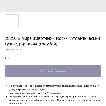
28210 В мире животных | Носки "Атлантический
тупик", р-р 38-44 (голубой)
Артикул:
28210
183
р.
Нет в наличии
Не стирать носки при высоких температурах, так как хлопковые изделия дают
усадку, тускнеют и теряют цвет.
Оптимальная температура – 35-40 градусов.
Не сушить носки на обогревателях. Это вредит структуре ткани, что в свою
очередь приводит к деформации носков. Носки становятся жесткими и быстро
изнашиваются.