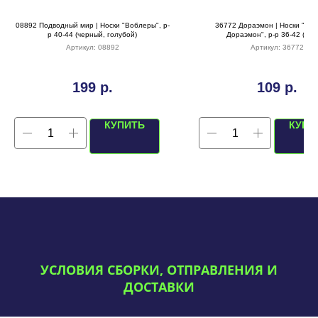
08892 Подводный мир | Носки "Воблеры", р-
36772 Дораэмон | Носки "Кот
р 40-44 (черный, голубой)
Дораэмон", р-р 36-42 (джи
Артикул:
08892
Артикул:
36772
199
р.
109
р.
КУПИТЬ
КУПИ
УСЛОВИЯ СБОРКИ, ОТПРАВЛЕНИЯ И
ДОСТАВКИ