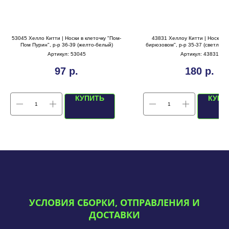
53045 Хелло Китти | Носки в клеточку "Пом-
43831 Хеллоу Китти | Носки "К
Пом Пурин", р-р 36-39 (желто-белый)
бирюзовом", р-р 35-37 (светло-б
Артикул:
53045
Артикул:
43831
97
р.
180
р.
КУПИТЬ
КУПИ
УСЛОВИЯ СБОРКИ, ОТПРАВЛЕНИЯ И
ДОСТАВКИ