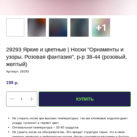
29293 Яркие и цветные | Носки "Орнаменты и
узоры. Розовая фантазия", р-р 38-44 (розовый,
желтый)
Артикул:
29293
199
р.
КУПИТЬ
Не стирать носки при высоких температурах, так как хлопковые изделия дают
усадку, тускнеют и теряют цвет.
Оптимальная температура – 35-40 градусов.
Не сушить носки на обогревателях. Это вредит структуре ткани, что в свою
очередь приводит к деформации носков. Носки становятся жесткими и быстро