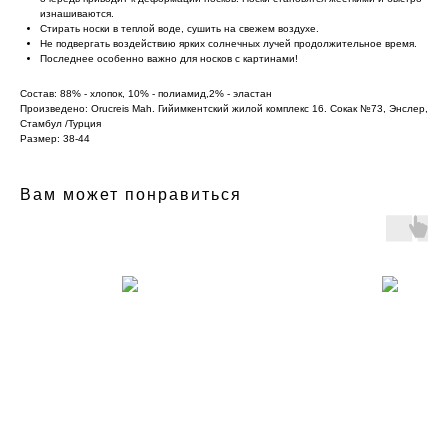
изнашиваются.
Стирать носки в теплой воде, сушить на свежем воздухе.
Не подвергать воздействию ярких солнечных лучей продолжительное время.
Последнее особенно важно для носков с картинами!
Состав: 88% - хлопок, 10% - полиамид,2% - эластан
Произведено: Orucreis Mah. Гийимкентский жилой комплекс 16. Сокак №73, Энслер,
Стамбул /Турция
Размер: 38-44
Вам может понравиться