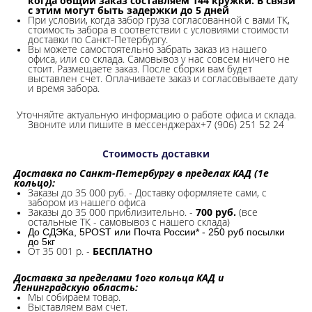
когда общий заказ составляем 144 кружки. В связи
с этим могут быть задержки до 5 дней
При условии, когда забор груза согласованной с вами ТК,
стоимость забора в соответствии с условиями стоимости
доставки по Санкт-Петербургу.
Вы можете самостоятельно забрать заказ из нашего
офиса, или со склада.
Самовывоз у нас совсем ничего не
стоит. Размещаете заказ. После сборки вам будет
выставлен счет. Оплачиваете заказ и согласовываете дату
и время забора.
Уточняйте актуальную информацию о работе офиса и склада.
Звоните или пишите в мессенджерах+7 (906) 251 52 24
Стоимость доставки
Доставка по Санкт-Петербургу в пределах КАД (1е
кольцо):
Заказы до 35 000 руб. - Доставку оформляете сами, с
забором из нашего офиса
Заказы до 35 000 приблизительно. -
700 руб.
(все
остальные ТК - самовывоз с нашего склада)
До СДЭКа, 5POST или Почта России* - 250 руб посылки
до 5кг
От 35 001 р. -
БЕСПЛАТНО
Доставка за пределами 1ого кольца КАД и
Ленинградскую область:
Мы собираем товар.
Выставляем вам счет.