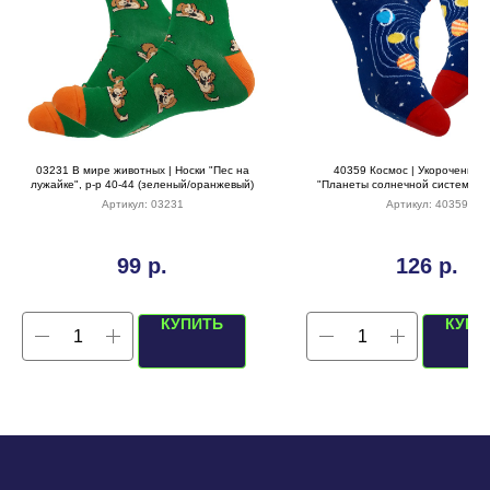
03231 В мире животных | Носки "Пес на
40359 Космос | Укороченные
лужайке", р-р 40-44 (зеленый/оранжевый)
"Планеты солнечной системы", 
(синий джинс)
Артикул:
03231
Артикул:
40359
99
р.
126
р.
КУПИТЬ
КУПИ