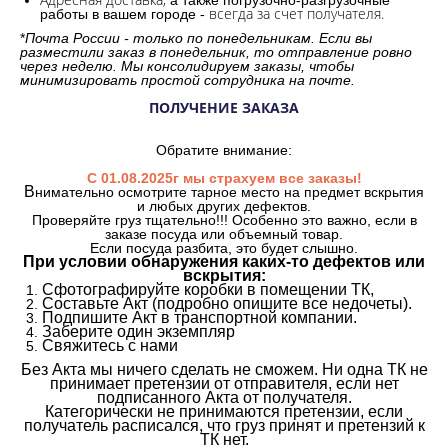
а также погрузочно-разгрузочные
всегда за счет получателя.
работы в вашем городе -
*
Почта России - только по понедельникам. Если вы
разместили заказ в понедельник, то отправление ровно
через неделю. Мы консолидируем заказы, чтобы
минимизировать простой сотрудника на почте.
ПОЛУЧЕНИЕ ЗАКАЗА
Обратите внимание:
С 01.08.2025г мы страхуем все заказы!
В
нимательно осмотрите тарное место на предмет вскрытия
и любых других дефектов.
Проверяйте груз тщательно!!! Особенно это важно, если в
заказе посуда или объемный товар.
Если посуда разбита, это будет слышно.
При условии обнаружения каких-то дефектов или
вскрытия:
Сфотографируйте коробки в помещении ТК,
Составьте Акт (подробно опишите все недочеты).
Подпишите Акт в транспортной компании.
Заберите один экземпляр
Свяжитесь с нами
Без Акта мы ничего сделать не сможем. Ни одна ТК не
принимает претензии от отправителя, если нет
подписанного Акта от получателя.
Категорически не принимаются претензии, если
получатель расписался, что груз принят и претензий к
ТК нет.