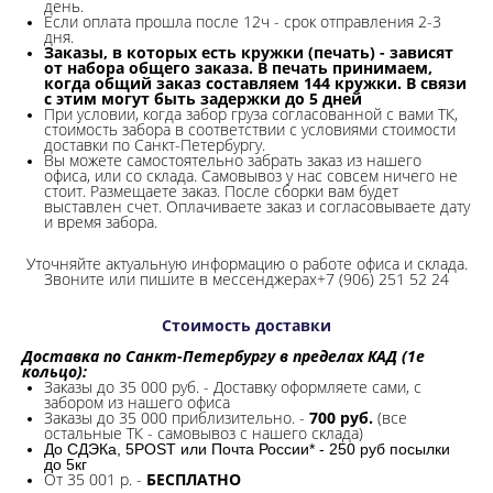
день.
Если оплата прошла после 12ч - срок отправления 2-3
дня.
Заказы, в которых есть кружки (печать) - зависят
от набора общего заказа. В печать принимаем,
когда общий заказ составляем 144 кружки. В связи
с этим могут быть задержки до 5 дней
При условии, когда забор груза согласованной с вами ТК,
стоимость забора в соответствии с условиями стоимости
доставки по Санкт-Петербургу.
Вы можете самостоятельно забрать заказ из нашего
офиса, или со склада.
Самовывоз у нас совсем ничего не
стоит. Размещаете заказ. После сборки вам будет
выставлен счет. Оплачиваете заказ и согласовываете дату
и время забора.
Уточняйте актуальную информацию о работе офиса и склада.
Звоните или пишите в мессенджерах+7 (906) 251 52 24
Стоимость доставки
Доставка по Санкт-Петербургу в пределах КАД (1е
кольцо):
Заказы до 35 000 руб. - Доставку оформляете сами, с
забором из нашего офиса
Заказы до 35 000 приблизительно. -
700 руб.
(все
остальные ТК - самовывоз с нашего склада)
До СДЭКа, 5POST или Почта России* - 250 руб посылки
до 5кг
От 35 001 р. -
БЕСПЛАТНО