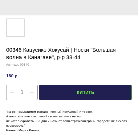
00346 Кацусико Хокусай | Носки "Большая
волна в Канагаве", р-р 38-44
Артикул:
00346
180
р.
КУПИТЬ
"на ее немыслимом вулкане, полный искушений и тревог.
А носитель этих очертаний своего величия не мог,
не хотел скрывать — и дни и ночи от себя отряхивая прочь, гордости не в силах
превозмочь."
Райнер Мария Рильке