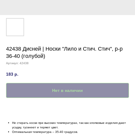
42438 Дисней | Носки "Лило и Стич. Стич", р-р
36-40 (голубой)
Артикул:
42438
183
р.
Нет в наличии
Не стирать носки при высоких температурах, так как хлопковые изделия дают
усадку, тускнеют и теряют цвет.
Оптимальная температура – 35-40 градусов.