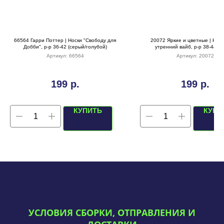
66564 Гарри Поттер | Носки "Свободу для
20072 Яркие и цветные | Носк
Добби", р-р 36-42 (серый/голубой)
утренний вайб, р-р 38-44 (с
Артикул:
66564
Артикул:
20072
199
р.
199
р.
КУПИТЬ
КУПИ
УСЛОВИЯ СБОРКИ, ОТПРАВЛЕНИЯ И