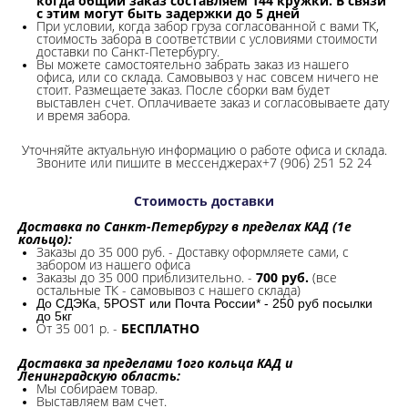
когда общий заказ составляем 144 кружки. В связи
с этим могут быть задержки до 5 дней
При условии, когда забор груза согласованной с вами ТК,
стоимость забора в соответствии с условиями стоимости
доставки по Санкт-Петербургу.
Вы можете самостоятельно забрать заказ из нашего
офиса, или со склада.
Самовывоз у нас совсем ничего не
стоит. Размещаете заказ. После сборки вам будет
выставлен счет. Оплачиваете заказ и согласовываете дату
и время забора.
Уточняйте актуальную информацию о работе офиса и склада.
Звоните или пишите в мессенджерах+7 (906) 251 52 24
Стоимость доставки
Доставка по Санкт-Петербургу в пределах КАД (1е
кольцо):
Заказы до 35 000 руб. - Доставку оформляете сами, с
забором из нашего офиса
Заказы до 35 000 приблизительно. -
700 руб.
(все
остальные ТК - самовывоз с нашего склада)
До СДЭКа, 5POST или Почта России* - 250 руб посылки
до 5кг
От 35 001 р. -
БЕСПЛАТНО
Доставка за пределами 1ого кольца КАД и
Ленинградскую область:
Мы собираем товар.
Выставляем вам счет.