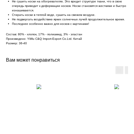
Не сушить носки на обогревателях. Это вредит структуре ткани, что в свою
очередь приводит к деформации носков. Носки становятся жесткими и быстро
изнашиваются.
Стирать носки в теплой воде, сушить на свежем воздухе.
Не подвергать воздействию ярких солнечных лучей продолжительное время.
Последнее особенно важно для носков с картинами!
Состав: 80% - хлопок, 17% - полиамид, 3% - эластан
Произведено: YiWu C&Q Import-Export Co.Ltd. Китай
Размер: 36-40
Вам может понравиться