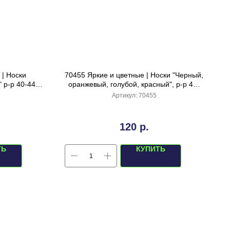
| Носки
70455 Яркие и цветные | Носки "Черный,
 р-р 40-44
оранжевый, голубой, красный", р-р 40-
ый)
44
Артикул:
70455
120
р.
ТЬ
КУПИТЬ