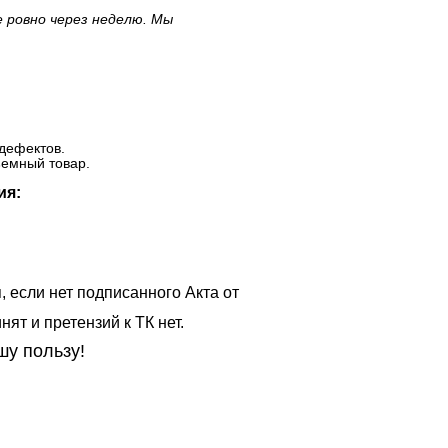
е ровно через неделю. Мы
дефектов.
ъемный товар.
ия:
, если нет подписанного Акта от
ят и претензий к ТК нет.
шу пользу!