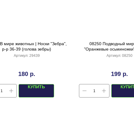
В мире животных | Носки "Зебра",
08250 Подводный мир 
р-р 36-39 (голова зебры)
"Оранжевые осьминожки"
(черный/оранжев
Артикул:
29439
Артикул:
08250
180
р.
199
р.
КУПИТЬ
КУПИ