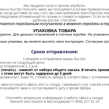
Мы продаем носки и прочие атрибуты.
ально быстро получить заказ, мы пользуемся услугами проверенны
ае, когда доставка за наш счет, мы сами выбираем транспортную ко
 предложим оптимальный по срокам и стоимости вариант. Если он ва
удобным для вас способом.
итается переданным получателю в момент передачи в пер
УПАКОВКА ТОВАРА
куратно. Для дальних отправлений в плотные коробки. На упаковоч
наша упаковка, вы можете выслать свою инструкцию. Согласуем сро
Сроки отправления
:
Собираем и отправляем заказы быстро.
авление на следующий день.
ок отправления 2-3 дня.
 (печать) - зависят от набора общего заказа. В печать при
и с этим могут быть задержки до 5 дней
ласованной с вами ТК, стоимость забора в соответствии с условиями
заказ из нашего офиса, или со склада.
Самовывоз у нас совсем ниче
Оплачиваете заказ и согласовываете дату и время забора.
Уточняйте актуальную информацию о работе офиса и склада.
Звоните или пишите в мессенджерах+7 (906) 251 52 24