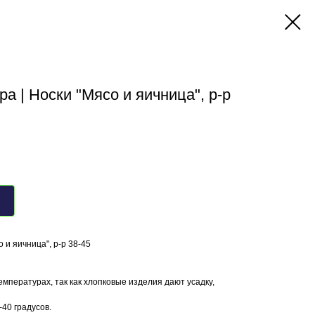
а | Носки "Мясо и яичница", р-р
 и яичница", р-р 38-45
емпературах, так как хлопковые изделия дают усадку,
40 градусов.