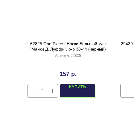
62825 One Piece | Носки Большой куш
29439 
"Манки Д. Луффи", р-р 38-44 (черный)
Артикул:
62825
157
р.
КУПИТЬ