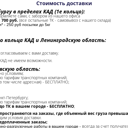
Стоимость доставки
ргу в пределах КАД (1е кольцо):
формляете сами, с забором из нашего офиса
-
700 руб.
(все остальные ТК - самовывоз с нашего склада)
 - 250 руб посылки до 5кг
о кольца КАД и Ленинградскую область:
согласовываем с вами доставку.
КАД не имеем возможности.​
вскую область:
но условиям;
 по тарифам транспортных компаний;
(в том числе адресная) - БЕСПЛАТНО;
нкт-Петербургу;
о тарифам транспортных компаний;
до ТК в вашем городе - БЕСПЛАТНО
;
спространяются на заказы, где объемный вес груза превыша
дим условия доставки.
редоплаченные заказы;
всегда за счет получате
очно-разгрузочные работы в вашем городе -