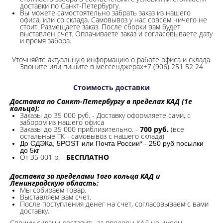
доставки по Санкт-Петербургу.
Вы можете самостоятельно забрать заказ из нашего
офиса, или со склада.
Самовывоз у нас совсем ничего не
стоит. Размещаете заказ. После сборки вам будет
выставлен счет. Оплачиваете заказ и согласовываете дату
и время забора.
Уточняйте актуальную информацию о работе офиса и склада.
Звоните или пишите в мессенджерах+7 (906) 251 52 24
Стоимость доставки
Доставка по Санкт-Петербургу в пределах КАД (1е
кольцо):
Заказы до 35 000 руб. - Доставку оформляете сами, с
забором из нашего офиса
Заказы до 35 000 приблизительно. -
700 руб.
(все
остальные ТК - самовывоз с нашего склада)
До СДЭКа, 5POST или Почта России* - 250 руб посылки
до 5кг
От 35 001 р. -
БЕСПЛАТНО
Доставка за пределами 1ого кольца КАД и
Ленинградскую область:
Мы собираем товар.
Выставляем вам счет.
После поступления денег на счет, согласовываем с вами
доставку.
Своими силами доставить за пределы КАД не имеем