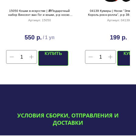
15050 Кошки в искусстве | 🎁Подарочный
04139 Кумиры | Носки "Элвис П
набор Винсент ван Гог и кошки, р-р носков
Король рок-н-ролла", р-р 38-44 
36-40
Артикул:
15050
Артикул:
04139
550
р.
199
р.
/
1 уп
КУПИТЬ
КУПИ
УСЛОВИЯ СБОРКИ, ОТПРАВЛЕНИЯ И
ДОСТАВКИ