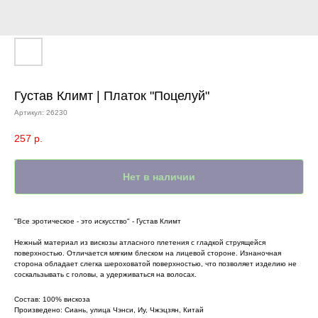
Густав Климт | Платок "Поцелуй"
Артикул:
26230
257
р.
Нет в наличии
"Все эротическое - это искусство" - Густав Климт
Нежный материал из вискозы атласного плетения с гладкой струящейся
поверхностью. Отличается мягким блеском на лицевой стороне. Изнаночная
сторона обладает слегка шероховатой поверхностью, что позволяет изделию не
соскальзывать с головы, а удерживаться на волосах.
Состав: 100% вискоза
Произведено: Сиань, улица Чэнси, Иу, Чжэцзян, Китай