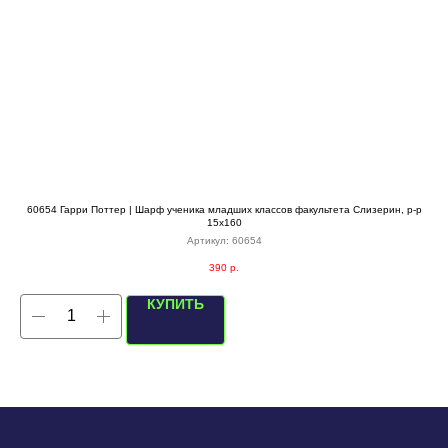
60654 Гарри Поттер | Шарф ученика младших классов факультета Слизерин, р-р
15х160
Артикул:
60654
390
р.
КУПИТЬ