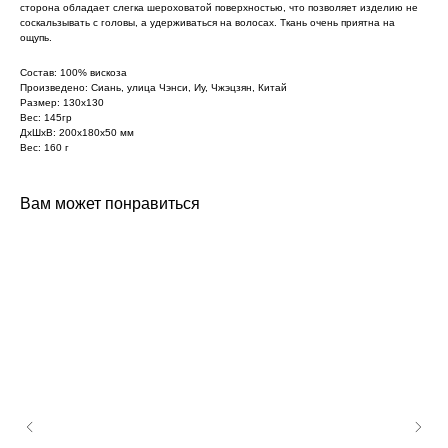
сторона обладает слегка шероховатой поверхностью, что позволяет изделию не
соскальзывать с головы, а удерживаться на волосах. Ткань очень приятна на
ощупь.
Состав: 100% вискоза
Произведено: Сиань, улица Чэнси, Иу, Чжэцзян, Китай
Размер: 130х130
Вес: 145гр
ДxШxВ: 200x180x50 мм
Вес: 160 г
Вам может понравиться