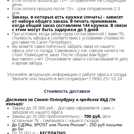
Если оплата прошла до 12ч - отправление на следующий
день.
Если оплата прошла после 12ч - срок отправления 2-3
дня.
Заказы, в которых есть кружки (печать) - зависят
от набора общего заказа. В печать принимаем,
когда общий заказ составляем 144 кружки. В связи
с этим могут быть задержки до 5 дней
При условии, когда забор груза согласованной с вами ТК,
стоимость забора в соответствии с условиями стоимости
доставки по Санкт-Петербургу.
Вы можете самостоятельно забрать заказ из нашего
офиса, или со склада.
Самовывоз у нас совсем ничего не
стоит. Размещаете заказ. После сборки вам будет
выставлен счет. Оплачиваете заказ и согласовываете дату
и время забора.
Уточняйте актуальную информацию о работе офиса и склада.
Звоните или пишите в мессенджерах+7 (906) 251 52 24
Стоимость доставки
Доставка по Санкт-Петербургу в пределах КАД (1е
кольцо):
Заказы до 35 000 руб. - Доставку оформляете сами, с
забором из нашего офиса
Заказы до 35 000 приблизительно. -
700 руб.
(все
остальные ТК - самовывоз с нашего склада)
До СДЭКа, 5POST или Почта России* - 250 руб посылки
до 5кг
От 35 001 р. -
БЕСПЛАТНО