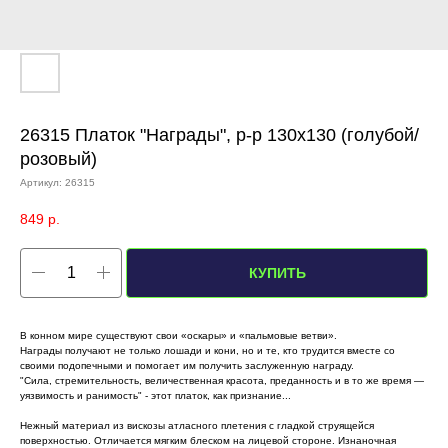
26315 Платок "Награды", р-р 130х130 (голубой/
розовый)
Артикул:
26315
849
р.
КУПИТЬ
В конном мире существуют свои «оскары» и «пальмовые ветви».
Награды получают не только лошади и кони, но и те, кто трудится вместе со
своими подопечными и помогает им получить заслуженную награду.
"Сила, стремительность, величественная красота, преданность и в то же время —
уязвимость и ранимость" - этот платок, как признание...
Нежный материал из вискозы атласного плетения с гладкой струящейся
поверхностью. Отличается мягким блеском на лицевой стороне. Изнаночная