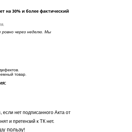
ет на 30% и более фактический
ля.
е ровно через неделю. Мы
дефектов.
ъемный товар.
ия:
, если нет подписанного Акта от
ят и претензий к ТК нет.
шу пользу!