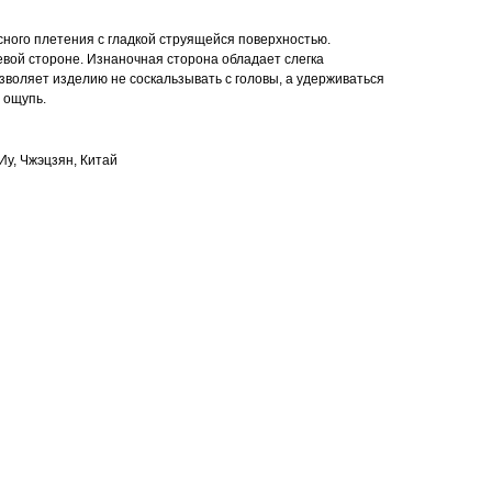
ного плетения с гладкой струящейся поверхностью.
евой стороне. Изнаночная сторона обладает слегка
зволяет изделию не соскальзывать с головы, а удерживаться
 ощупь.
Иу, Чжэцзян, Китай