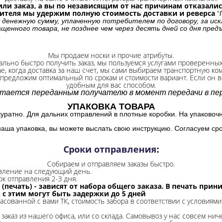
ли заказ, а вы по независящим от нас причинам отказались
бителя мы удержим полную стоимость доставки и реверса
"
 денежную сумму, уплаченную потребителем по договору, за иск
щенного товара, не позднее чем через десять дней со дня пре
.
Мы продаем носки и прочие атрибуты.
ально быстро получить заказ, мы пользуемся услугами проверенны
ае, когда доставка за наш счет, мы сами выбираем транспортную ко
 предложим оптимальный по срокам и стоимости вариант. Если он ва
удобным для вас способом.
итается переданным получателю в момент передачи в пер
УПАКОВКА ТОВАРА
куратно. Для дальних отправлений в плотные коробки. На упаковоч
наша упаковка, вы можете выслать свою инструкцию. Согласуем сро
Сроки отправления
:
Собираем и отправляем заказы быстро.
авление на следующий день.
ок отправления 2-3 дня.
 (печать) - зависят от набора общего заказа. В печать при
и с этим могут быть задержки до 5 дней
ласованной с вами ТК, стоимость забора в соответствии с условиями
заказ из нашего офиса, или со склада.
Самовывоз у нас совсем ниче