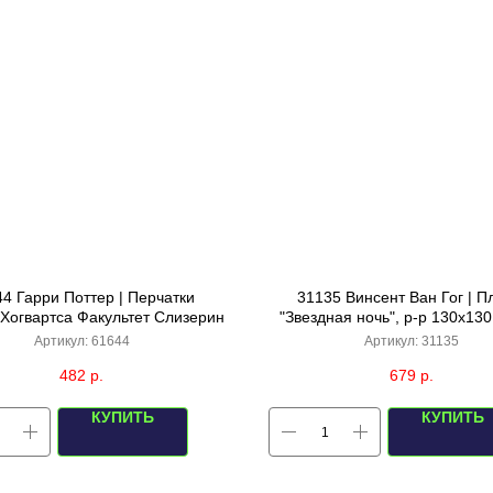
4 Гарри Поттер | Перчатки
31135 Винсент Ван Гог | П
 Хогвартса Факультет Слизерин
"Звездная ночь", р-р 130х130
бирюзовый) в подарочной к
Артикул:
61644
Артикул:
31135
482
р.
679
р.
КУПИТЬ
КУПИТЬ