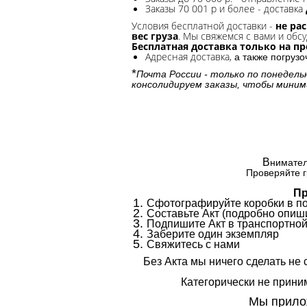
Заказы 70 001 р и более - доставка
Условия бесплатной доставки -
не ра
вес груза
. Мы свяжемся с вами и обсу
Бесплатная доставка только на п
Адресная доставка,
а также погруз
*
Почта России - только по понедель
консолидируем заказы, чтобы миним
В
нимател
Проверяйте г
Пр
Сфотографируйте коробки в п
Составьте Акт (подробно опиши
Подпишите Акт в транспортной
Заберите один экземпляр
Свяжитесь с нами
Без Акта мы ничего сделать не 
Категорически не приним
Мы прилож