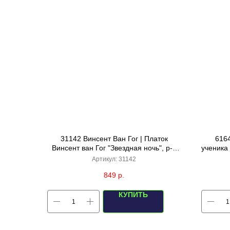
31142 Винсент Ван Гог | Платок
6164
Винсент ван Гог "Звездная ночь", р-р
ученика
130х130 (яркий синий) в подарочной
Артикул:
31142
коробке
849
р.
КУПИТЬ