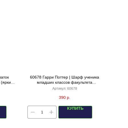
латок
60678 Гарри Поттер | Шарф ученика
 (яркий
младших классов факультета
оробке
Когтевран, р-р 15х160см
Артикул:
60678
390
р.
КУПИТЬ