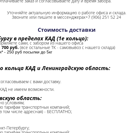
Оплачиваете заказ и согласовываете дату и время забора.
Уточняйте актуальную информацию о работе офиса и склада.
Звоните или пишите в мессенджерах+7 (906) 251 52 24
Стоимость доставки
ргу в пределах КАД (1е кольцо):
формляете сами, с забором из нашего офиса
-
700 руб.
(все остальные ТК - самовывоз с нашего склада)
 - 250 руб посылки до 5кг
о кольца КАД и Ленинградскую область:
согласовываем с вами доставку.
КАД не имеем возможности.​
вскую область:
но условиям;
 по тарифам транспортных компаний;
(в том числе адресная) - БЕСПЛАТНО;
нкт-Петербургу;
о тарифам транспортных компаний;