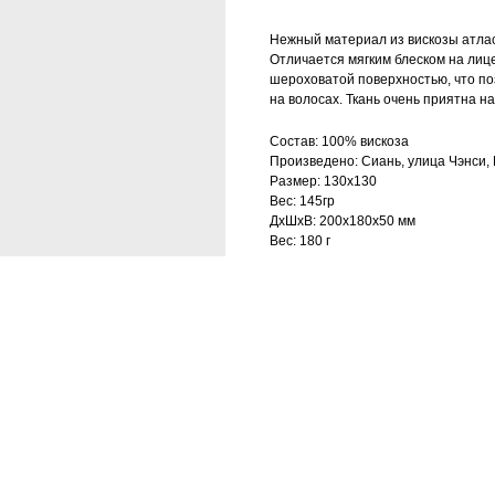
Нежный материал из вискозы атлас
Отличается мягким блеском на лиц
шероховатой поверхностью, что по
на волосах. Ткань очень приятна на
Состав: 100% вискоза
Произведено: Сиань, улица Чэнси, 
Размер: 130х130
Вес: 145гр
ДxШxВ: 200x180x50 мм
Вес: 180 г