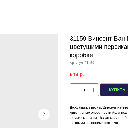
31159 Винсент Ван 
цветущими персикам
коробке
Артикул:
31159
849
р.
КУПИТЬ
Дождавшись весны, Винсент начина
живописные окрестности Арля под 
фруктовые сады. Целая серия рабо
нежными весенними цветами.