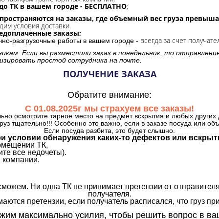
до ТК в вашем городе - БЕСПЛАТНО
;
спространяются на заказы, где объемный вес груза превыша
дим условия доставки.
редоплаченные заказы;
всегда за счет получате
очно-разгрузочные работы в вашем городе -
никам. Если вы разместили заказ в понедельник, то отправлени
изировать простой сотрудника на почте.
ПОЛУЧЕНИЕ ЗАКАЗА
Обратите внимание:
С 01.08.2025г мы страхуем все заказы!
ьно осмотрите тарное место на предмет вскрытия и любых других 
руз тщательно!!! Особенно это важно, если в заказе посуда или об
Если посуда разбита, это будет слышно.
и условии обнаружения каких-то дефектов или вскрыт
омещении ТК,
те все недочеты).
 компании.
сможем. Ни одна ТК не принимает претензии от отправителя
получателя.
аются претензии, если получатель расписался, что груз прин
им максимально усилия, чтобы решить вопрос в ва