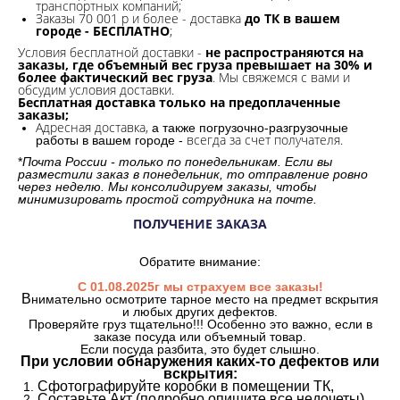
транспортных компаний;
Заказы 70 001 р и более - доставка
до ТК в вашем
городе - БЕСПЛАТНО
;
Условия бесплатной доставки -
не распространяются на
заказы, где объемный вес груза превышает на 30% и
более фактический вес груза
. Мы свяжемся с вами и
обсудим условия доставки.
Бесплатная доставка только на предоплаченные
заказы;
Адресная доставка,
а также погрузочно-разгрузочные
всегда за счет получателя.
работы в вашем городе -
*
Почта России - только по понедельникам. Если вы
разместили заказ в понедельник, то отправление ровно
через неделю. Мы консолидируем заказы, чтобы
минимизировать простой сотрудника на почте.
ПОЛУЧЕНИЕ ЗАКАЗА
Обратите внимание:
С 01.08.2025г мы страхуем все заказы!
В
нимательно осмотрите тарное место на предмет вскрытия
и любых других дефектов.
Проверяйте груз тщательно!!! Особенно это важно, если в
заказе посуда или объемный товар.
Если посуда разбита, это будет слышно.
При условии обнаружения каких-то дефектов или
вскрытия:
Сфотографируйте коробки в помещении ТК,
Составьте Акт (подробно опишите все недочеты).