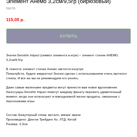
Элемент Анемо 3,2см/9,5гр (бирюзовый)
59078
115,00
р.
КУПИТЬ
Значок Genshin Impact (символ элемента в игре) – элемент стихии АНЕМО,
3,2см/9,5гр
В темноте элемент стихии Анемо светится изнутри
Пожалуйста, будьте аккуратны! Значок сделан с использованием очень прочного
стекла. И все же мы не рекомендуем его ронять.
Даже самые маленькие предметы могут принести вам новое вдохновение.
Аксессуары Genshin Impact помогут каждому фанату пережить удивительный
момент, когда они используют в повседневной жизни продукты, связанные с
персонажами игры.
Состав: Бижутерный сплав, металл, мягкие эмали
Произведено: Дингли Трейдинг Ко. ЛТД. Китай
Размер: 3,3см