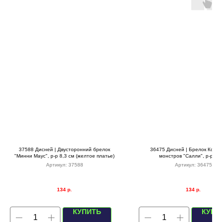
37588 Дисней | Двусторонний брелок
36475 Дисней | Брелок Корп
"Минни Маус", р-р 8,3 см (желтое платье)
монстров "Салли", р-р 6,
Артикул:
37588
Артикул:
36475
134
р.
134
р.
КУПИТЬ
КУПИ