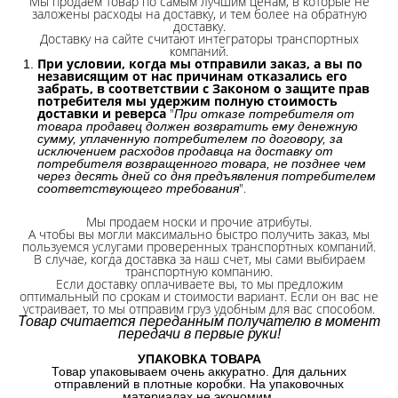
Мы продаем товар по самым лучшим ценам, в которые не
заложены расходы на доставку, и тем более на обратную
доставку.
Доставку на сайте считают интеграторы транспортных
компаний.
При условии, когда мы отправили заказ, а вы по
независящим от нас причинам отказались его
забрать, в соответствии с Законом о защите прав
потребителя мы удержим полную стоимость
доставки и реверса
"
При отказе потребителя от
товара продавец должен возвратить ему денежную
сумму, уплаченную потребителем по договору, за
исключением расходов продавца на доставку от
потребителя возвращенного товара, не позднее чем
через десять дней со дня предъявления потребителем
".
соответствующего требования
Мы продаем носки и прочие атрибуты.
А чтобы вы могли максимально быстро получить заказ, мы
пользуемся услугами проверенных транспортных компаний.
В случае, когда доставка за наш счет, мы сами выбираем
транспортную компанию.
Если доставку оплачиваете вы, то мы предложим
оптимальный по срокам и стоимости вариант. Если он вас не
устраивает, то мы отправим груз удобным для вас способом.
Товар считается переданным получателю в момент
передачи в первые руки!
УПАКОВКА ТОВАРА
Товар упаковываем очень аккуратно. Для дальних
отправлений в плотные коробки. На упаковочных
материалах не экономим.