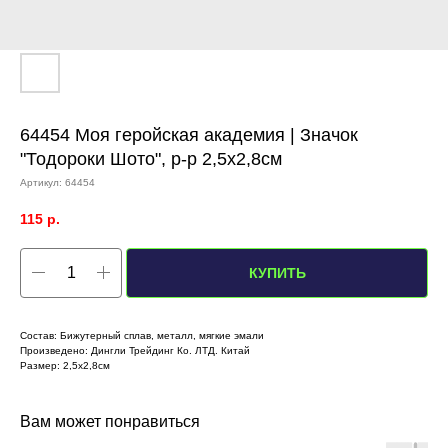
64454 Моя геройская академия | Значок
"Тодороки Шото", р-р 2,5х2,8см
Артикул:
64454
115
р.
КУПИТЬ
Состав: Бижутерный сплав, металл, мягкие эмали
Произведено: Дингли Трейдинг Ко. ЛТД. Китай
Размер: 2,5х2,8см
Вам может понравиться